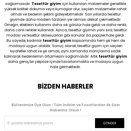
sağlamasıdır.
Tesettür giyim
için kullanılan malzemeler genellikle
yüksek kaliteli dokuma veya kumaşlar olur, seçilen malzemeler rahat
olmalı ve bedenin şeklini gizleyebilmelidir. Son yıllarda tesettür
giyimde daha modern tarzların yer alması dikkat çekmektedir.
Örneğin, eteklerin kullanımı daha sık görülür hale geldi ve daha renkli,
daha canlı renkler kullanıldı. Ayrıca, tesettür giyimin yanı sıra, tesettür
modası ve tesettür aksesuarları gibi konular da popüler hale geldi.
Bu sayede, kadınlar
tesettür giyim
kapsamında hem şık hem de
modaya uygun olabilir. Sonuç olarak, tesettür giyim için seçilen
kıyafetler rahat ve şık olmalı, aynı zamanda inançlarına sadık
kalınarak bedenlerinin örtülmesini sağlamalıdır. Artık
tesettür giyim
daha geniş bir yelpaze içinde tasarlanmakta ve modaya uygun
hale gelmektedir.
BİZDEN HABERLER
Bültenimize Üye Olun ! Tüm İndirim ve Fırsatlardan İlk Sizin
Haberiniz Olsun !
GÖNDER