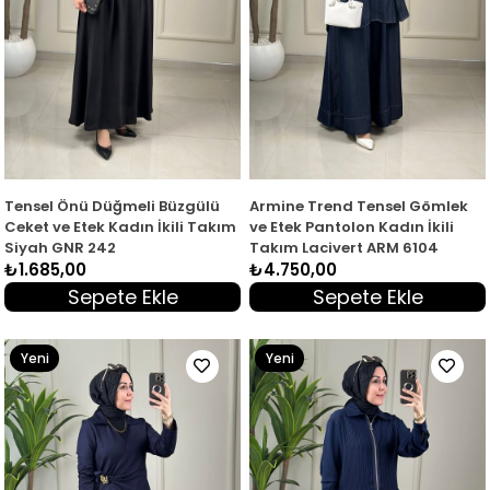
Tensel Önü Düğmeli Büzgülü
Armine Trend Tensel Gömlek
Ceket ve Etek Kadın İkili Takım
ve Etek Pantolon Kadın İkili
Siyah GNR 242
Takım Lacivert ARM 6104
₺1.685,00
₺4.750,00
Sepete Ekle
Sepete Ekle
Yeni
Yeni
Ürün
Ürün