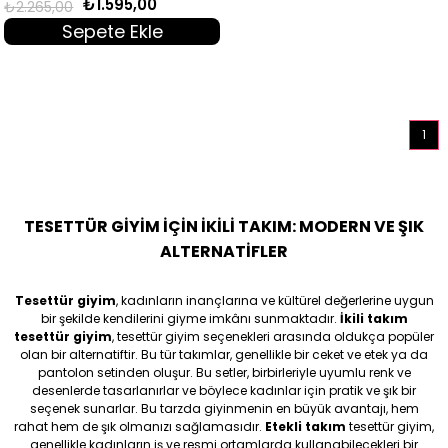
₺1.595,00
₺2.265,00
Sepete Ekle
1
TESETTÜR GİYİM İÇİN İKİLİ TAKIM: MODERN VE ŞIK
ALTERNATİFLER
Tesettür giyim
, kadınların inançlarına ve kültürel değerlerine uygun
bir şekilde kendilerini giyme imkânı sunmaktadır.
İkili takım
tesettür giyim
, tesettür giyim seçenekleri arasında oldukça popüler
olan bir alternatiftir. Bu tür takımlar, genellikle bir ceket ve etek ya da
pantolon setinden oluşur. Bu setler, birbirleriyle uyumlu renk ve
desenlerde tasarlanırlar ve böylece kadınlar için pratik ve şık bir
seçenek sunarlar. Bu tarzda giyinmenin en büyük avantajı, hem
rahat hem de şık olmanızı sağlamasıdır.
Etekli takım
tesettür giyim,
genellikle kadınların iş ve resmi ortamlarda kullanabilecekleri bir