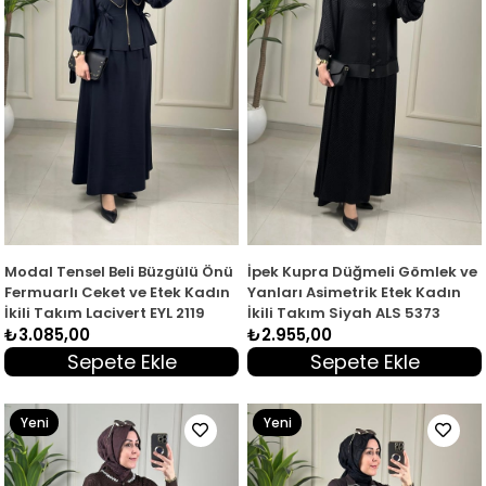
Modal Tensel Beli Büzgülü Önü
İpek Kupra Düğmeli Gömlek ve
Fermuarlı Ceket ve Etek Kadın
Yanları Asimetrik Etek Kadın
İkili Takım Lacivert EYL 2119
İkili Takım Siyah ALS 5373
₺3.085,00
₺2.955,00
Sepete Ekle
Sepete Ekle
Yeni
Yeni
Ürün
Ürün