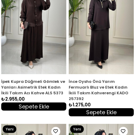
İpek Kupra Düğmeli Gömlek ve
İnce Oysho Önü Yarım
Yanları Asimetrik Etek Kadın
Fermuarlı Bluz ve Etek Kadın
İkili Takım Acı Kahve ALS 5373
İkili Takım Kahverengi KADO
₺2.955,00
257392
₺1.275,00
Sepete Ekle
Sepete Ekle
Yeni
Yeni