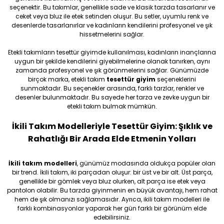
seçenektir. Bu takımlar, genellikle sade ve klasik tarzda tasarlanır ve
ceket veya bluz ile etek setinden oluşur. Bu setler, uyumlu renk ve
desenlerde tasarlanırlar ve kadınların kendilerini profesyonel ve şık
hissetmelerini sağlar.
Etekli takımların tesettür giyimde kullanılması, kadınların inançlarına
uygun bir şekilde kendilerini giyebilmelerine olanak tanırken, aynı
zamanda profesyonel ve şık görünmelerini sağlar. Günümüzde
birçok marka, etekli takım
tesettür giyim
seçeneklerini
sunmaktadır. Bu seçenekler arasında, farklı tarzlar, renkler ve
desenler bulunmaktadır. Bu sayede her tarza ve zevke uygun bir
etekli takım bulmak mümkün.
İkili Takım Modelleriyle Tesettür Giyim: Şıklık ve
Rahatlığı Bir Arada Elde Etmenin Yolları
İkili takım modelleri
, günümüz modasında oldukça popüler olan
bir trend. İkili takım, iki parçadan oluşur: bir üst ve bir alt. Üst parça,
genellikle bir gömlek veya bluz olurken, alt parça ise etek veya
pantolon olabilir. Bu tarzda giyinmenin en büyük avantajı, hem rahat
hem de şık olmanızı sağlamasıdır. Ayrıca, ikili takım modelleri ile
farklı kombinasyonlar yaparak her gün farklı bir görünüm elde
edebilirsiniz.