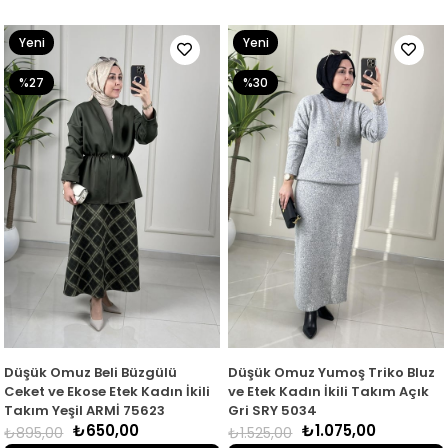
Yeni
Yeni
Ürün
Ürün
%27
%30
Düşük Omuz Beli Büzgülü
Düşük Omuz Yumoş Triko Bluz
Ceket ve Ekose Etek Kadın İkili
ve Etek Kadın İkili Takım Açık
Takım Yeşil ARMİ 75623
Gri SRY 5034
₺650,00
₺1.075,00
₺895,00
₺1.525,00