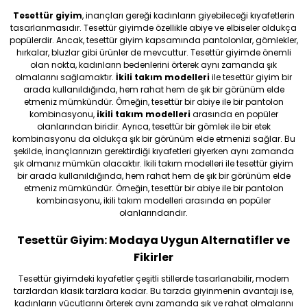
Tesettür giyim
, inançları gereği kadınların giyebileceği kıyafetlerin
tasarlanmasıdır. Tesettür giyimde özellikle abiye ve elbiseler oldukça
popülerdir. Ancak, tesettür giyim kapsamında pantolonlar, gömlekler,
hırkalar, bluzlar gibi ürünler de mevcuttur. Tesettür giyimde önemli
olan nokta, kadınların bedenlerini örterek aynı zamanda şık
olmalarını sağlamaktır.
İkili takım modelleri
ile tesettür giyim bir
arada kullanıldığında, hem rahat hem de şık bir görünüm elde
etmeniz mümkündür. Örneğin, tesettür bir abiye ile bir pantolon
kombinasyonu,
ikili takım modelleri
arasında en popüler
olanlarından biridir. Ayrıca, tesettür bir gömlek ile bir etek
kombinasyonu da oldukça şık bir görünüm elde etmenizi sağlar. Bu
şekilde, İnançlarınızın gerektirdiği kıyafetleri giyerken aynı zamanda
şık olmanız mümkün olacaktır. İkili takım modelleri ile tesettür giyim
bir arada kullanıldığında, hem rahat hem de şık bir görünüm elde
etmeniz mümkündür. Örneğin, tesettür bir abiye ile bir pantolon
kombinasyonu, ikili takım modelleri arasında en popüler
olanlarındandır.
Tesettür Giyim: Modaya Uygun Alternatifler ve
Fikirler
Tesettür giyimdeki kıyafetler çeşitli stillerde tasarlanabilir, modern
tarzlardan klasik tarzlara kadar. Bu tarzda giyinmenin avantajı ise,
kadınların vücutlarını örterek aynı zamanda şık ve rahat olmalarını