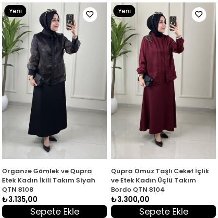
Yeni
Yeni
Ürün
Ürün
Organze Gömlek ve Qupra
Qupra Omuz Taşlı Ceket İçlik
Etek Kadın İkili Takım Siyah
ve Etek Kadın Üçlü Takım
QTN 8108
Bordo QTN 8104
₺3.135,00
₺3.300,00
Sepete Ekle
Sepete Ekle