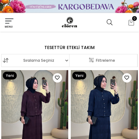
0
MENU
TESETTÜR ETEKLI TAKIM
Sıralama
Filtreleme
Yeni
Yeni
Ürün
Ürün