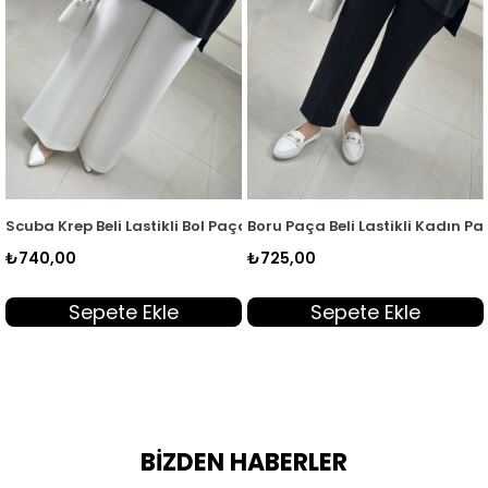
000
ça Kadın Pantolon Siyah MLH 6000
Scuba Krep Beli Lastikli Bol Paça Kadın Pantolon Beyaz MLH 6000
Boru Paça Beli Lastikli Kadın Pa
B
₺740,00
₺725,00
₺
Sepete Ekle
Sepete Ekle
BİZDEN HABERLER