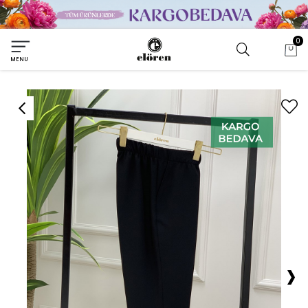
0
MENU
›