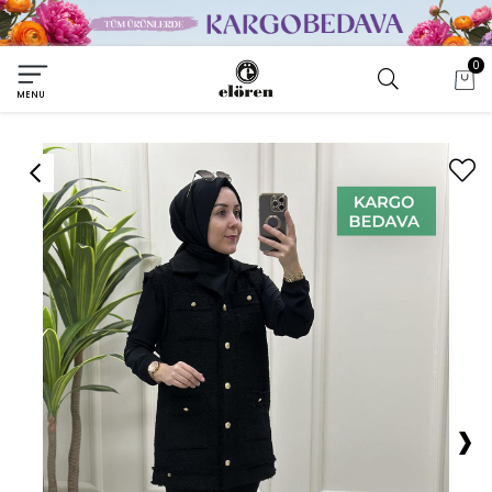
0
MENU
›