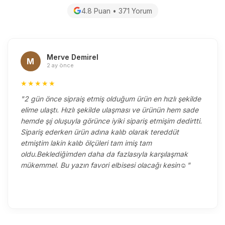
4.8 Puan • 371 Yorum
Merve Demirel
M
2 ay önce
★★★★★
"2 gün önce sipraiş etmiş olduğum ürün en hızlı şekilde
elime ulaştı. Hızlı şekilde ulaşması ve ürünün hem sade
hemde şıj oluşuyla görünce iyiki sipariş etmişim dedirtti.
Sipariş ederken ürün adına kalıb olarak tereddüt
etmiştim lakin kalıb ölçüleri tam imiş tam
oldu.Beklediğimden daha da fazlasıyla karşılaşmak
mükemmel. Bu yazın favori elbisesi olacağı kesin☺️"