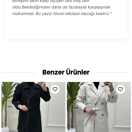
etmiştim lakin kalıb ölçüleri tam imiş tam
oldu.Beklediğimden daha da fazlasıyla karşılaşmak
mükemmel. Bu yazın favori elbisesi olacağı kesin☺️"
Benzer Ürünler