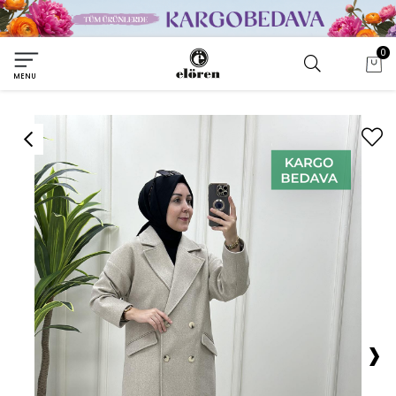
0
MENU
›