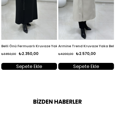
M 747
ka Kadın Kaşe Kaban Bej BELLİ 7003
Belli Önü Fermuarlı Kruvaze Yaka Kadın Kaşe Kaban Siyah BELLİ
Armine Trend Kruvaze Yaka Bel
₺2.350,00
₺2.570,00
₺3.850,00
₺4.200,00
Sepete Ekle
Sepete Ekle
BİZDEN HABERLER