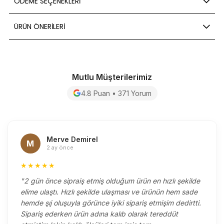
ÖDEME SEÇENEKLERI
ÜRÜN ÖNERILERI
Mutlu Müşterilerimiz
4.8 Puan • 371 Yorum
Merve Demirel
M
2 ay önce
★★★★★
"2 gün önce sipraiş etmiş olduğum ürün en hızlı şekilde
elime ulaştı. Hızlı şekilde ulaşması ve ürünün hem sade
hemde şıj oluşuyla görünce iyiki sipariş etmişim dedirtti.
Sipariş ederken ürün adına kalıb olarak tereddüt