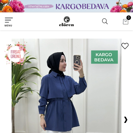
0
MENU
›