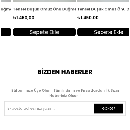
i Kadın Tunik Sarı MGZN 7351
Tensel Düşük Omuz Önü Düğmeli Kadın Tunik Pembe MGZN 7351
Tensel Düşük Omuz Önü Düğmeli
₺1.450,00
₺1.450,00
Sepete Ekle
Sepete Ekle
BİZDEN HABERLER
Bültenimize Üye Olun ! Tüm İndirim ve Fırsatlardan İlk Sizin
Haberiniz Olsun !
GÖNDER