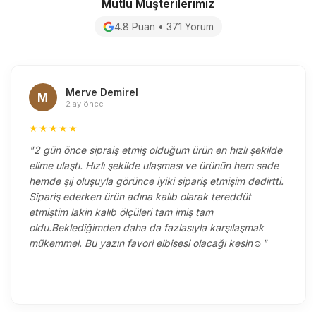
Mutlu Müşterilerimiz
4.8 Puan • 371 Yorum
Merve Demirel
M
2 ay önce
★★★★★
"2 gün önce sipraiş etmiş olduğum ürün en hızlı şekilde
elime ulaştı. Hızlı şekilde ulaşması ve ürünün hem sade
hemde şıj oluşuyla görünce iyiki sipariş etmişim dedirtti.
Sipariş ederken ürün adına kalıb olarak tereddüt
etmiştim lakin kalıb ölçüleri tam imiş tam
oldu.Beklediğimden daha da fazlasıyla karşılaşmak
mükemmel. Bu yazın favori elbisesi olacağı kesin☺️"