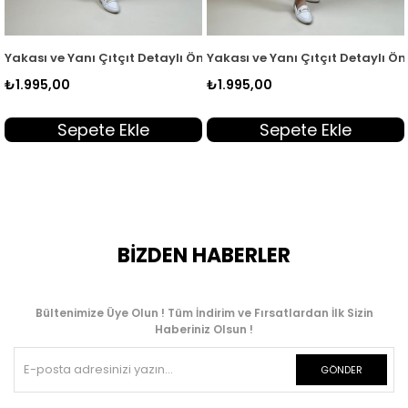
mber Giyçık Haki ARM 553
 ve Yanı Çıtçıt Detaylı Önü Fermuarlı Kadın Giyçık Kap Siyah EYL
Yakası ve Yanı Çıtçıt Detaylı Önü Ferm
Yakası
5,00
₺1.995,00
₺1.995
Sepete Ekle
Sepete Ekle
BİZDEN HABERLER
Bültenimize Üye Olun ! Tüm İndirim ve Fırsatlardan İlk Sizin
Haberiniz Olsun !
GÖNDER