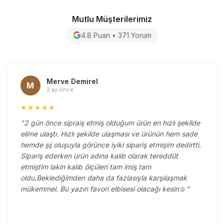
Mutlu Müşterilerimiz
4.8 Puan • 371 Yorum
Merve Demirel
M
2 ay önce
★★★★★
"2 gün önce sipraiş etmiş olduğum ürün en hızlı şekilde
elime ulaştı. Hızlı şekilde ulaşması ve ürünün hem sade
hemde şıj oluşuyla görünce iyiki sipariş etmişim dedirtti.
Sipariş ederken ürün adına kalıb olarak tereddüt
etmiştim lakin kalıb ölçüleri tam imiş tam
oldu.Beklediğimden daha da fazlasıyla karşılaşmak
mükemmel. Bu yazın favori elbisesi olacağı kesin☺️"