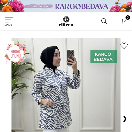
0
MENU
›