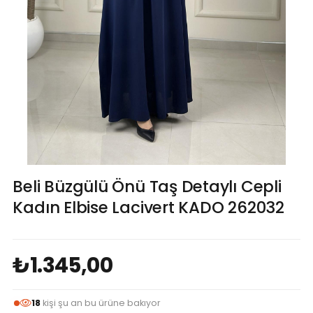
Beli Büzgülü Önü Taş Detaylı Cepli
Kadın Elbise Lacivert KADO 262032
₺1.345,00
18
kişi şu an bu ürüne bakıyor