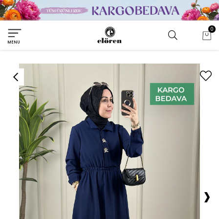
0
MENU
›