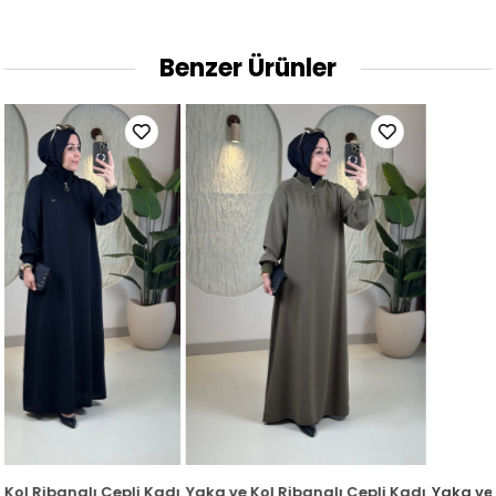
Benzer Ürünler
adın Elbise Siyah KADO 251292
Yaka ve Kol Ribanalı Cepli Kadın Elbise Haki KADO 251292
Yaka ve Kol Ribanalı Cepli K