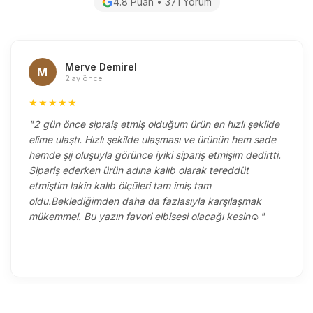
4.8 Puan • 371 Yorum
Merve Demirel
M
2 ay önce
★★★★★
"2 gün önce sipraiş etmiş olduğum ürün en hızlı şekilde
elime ulaştı. Hızlı şekilde ulaşması ve ürünün hem sade
hemde şıj oluşuyla görünce iyiki sipariş etmişim dedirtti.
Sipariş ederken ürün adına kalıb olarak tereddüt
etmiştim lakin kalıb ölçüleri tam imiş tam
oldu.Beklediğimden daha da fazlasıyla karşılaşmak
mükemmel. Bu yazın favori elbisesi olacağı kesin☺️"