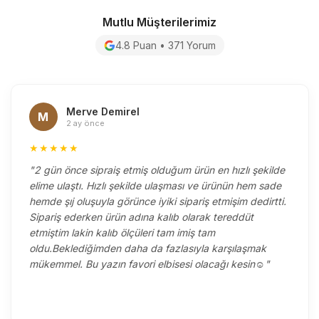
Mutlu Müşterilerimiz
4.8 Puan • 371 Yorum
Merve Demirel
M
2 ay önce
★★★★★
"2 gün önce sipraiş etmiş olduğum ürün en hızlı şekilde
elime ulaştı. Hızlı şekilde ulaşması ve ürünün hem sade
hemde şıj oluşuyla görünce iyiki sipariş etmişim dedirtti.
Sipariş ederken ürün adına kalıb olarak tereddüt
etmiştim lakin kalıb ölçüleri tam imiş tam
oldu.Beklediğimden daha da fazlasıyla karşılaşmak
mükemmel. Bu yazın favori elbisesi olacağı kesin☺️"