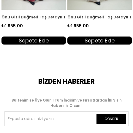
İkili Takım Siyah KEİ 2166
 Detaylı Tunik ve Pantolon Kadın İkili Takım Gül Kurusu KEİ 2166
Önü Gizli Düğmeli Taş Detaylı Tunik ve Pantolon Kadın 
Önü Gizli Düğmeli Taş 
₺1.955,00
₺1.955,00
e
Sepete Ekle
Sepete Ekl
BİZDEN HABERLER
Bültenimize Üye Olun ! Tüm İndirim ve Fırsatlardan İlk Sizin
Haberiniz Olsun !
GÖNDER