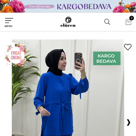
0
MENU
›