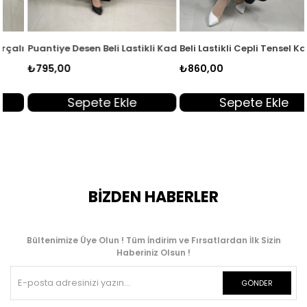
036
lı Kadın Etek Açık Kahve BLUE 5036
Puantiye Desen Beli Lastikli Kadın Etek Ekru GNR 245
Beli Lastikli Cepli Tensel Kadın
₺795,00
₺860,00
Sepete Ekle
Sepete Ekle
BİZDEN HABERLER
Bültenimize Üye Olun ! Tüm İndirim ve Fırsatlardan İlk Sizin
Haberiniz Olsun !
GÖNDER