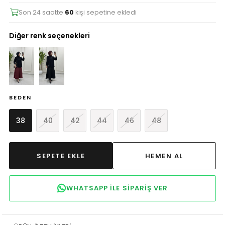
Son 24 saatte
60
kişi sepetine ekledi
Diğer renk seçenekleri
BEDEN
38
40
42
44
46
48
WHATSAPP ILE SIPARIŞ VER