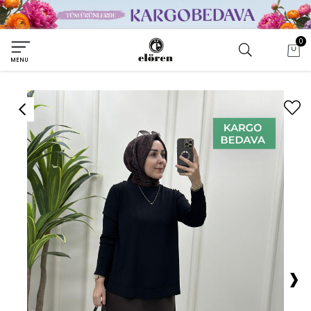
0
MENU
›