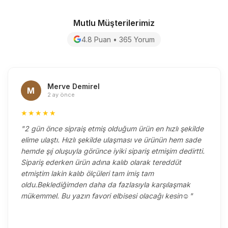
Mutlu Müşterilerimiz
4.8 Puan • 365 Yorum
Merve Demirel
M
2 ay önce
★★★★★
"2 gün önce sipraiş etmiş olduğum ürün en hızlı şekilde
elime ulaştı. Hızlı şekilde ulaşması ve ürünün hem sade
hemde şıj oluşuyla görünce iyiki sipariş etmişim dedirtti.
Sipariş ederken ürün adına kalıb olarak tereddüt
etmiştim lakin kalıb ölçüleri tam imiş tam
oldu.Beklediğimden daha da fazlasıyla karşılaşmak
mükemmel. Bu yazın favori elbisesi olacağı kesin☺️"