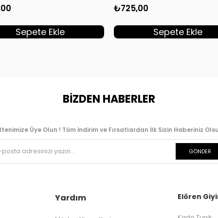
,00
₺725,00
Sepete Ekle
Sepete Ekle
BİZDEN HABERLER
ltenimize Üye Olun ! Tüm İndirim ve Fırsatlardan İlk Sizin Haberiniz Olsu
GÖNDER
Elören Giyi
Yardım
Kado Tunik