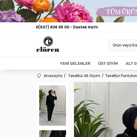
0(507) 806 95 00 - Destek Hattı
YENİ GELENLER
ÜST GİYİM
ALT G
Anasayfa
Tesettür Alt Giyim
Tesettür Pantolo