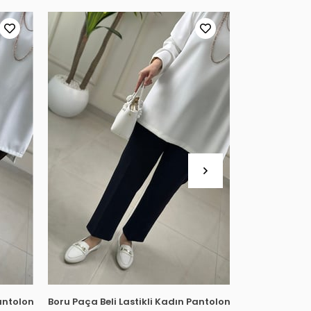
Pantolon Acı Kahve MLH 8083
Boru Paça Beli Lastikli Kadın Pantolon Lacivert MLH 80
Beli Lastikli 