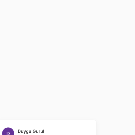
Duygu Gurul
Me
D
M