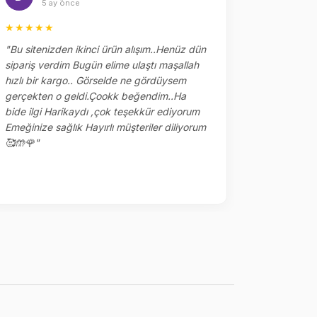
5 ay önce
5 
★★★★★
★★★★
"Bu sitenizden ikinci ürün alışım..Henüz dün
"Dün sipar
sipariş verdim Bugün elime ulaştı maşallah
alakaları 
hızlı bir kargo.. Görselde ne gördüysem
çok tşk ed
gerçekten o geldi.Çookk beğendim..Ha
yerler kalm
bide ilgi Harikaydı ,çok teşekkür ediyorum
ile sipariş
Emeğinize sağlık Hayırlı müşteriler diliyorum
🥰🤲🌹"