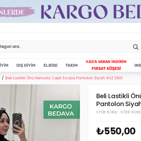
İYİM
DIŞ GİYİM
ELBİSE
TAKIM
IN
FIRSAT KÖŞESİ
n
Beli Lastikli Önü Nervürlü Cepli Scuba Pantolon Siyah AVZ 2601
Beli Lastikli Ö
Pantolon Siya
STOK KODU
STOK KOD
₺550,00