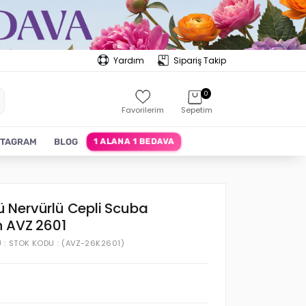
Yardım
Sipariş Takip
0
Favorilerim
Sepetim
1 ALANA 1 BEDAVA
STAGRAM
BLOG
nü Nervürlü Cepli Scuba
h AVZ 2601
U
STOK KODU
(AVZ-26K2601)