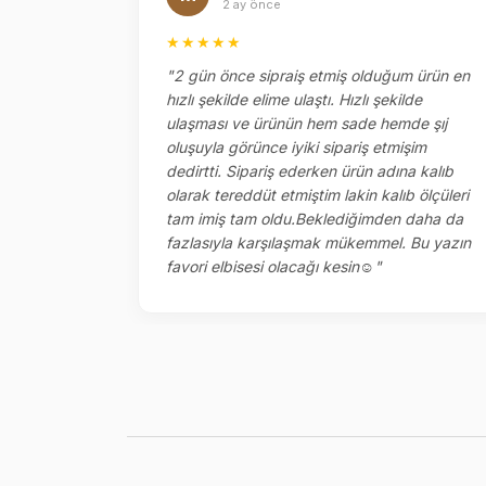
2 ay önce
★★★★★
el
"2 gün önce sipraiş etmiş olduğum ürün en
ok memnun
hızlı şekilde elime ulaştı. Hızlı şekilde
ketlemesi
ulaşması ve ürünün hem sade hemde şıj
oluşuyla görünce iyiki sipariş etmişim
dedirtti. Sipariş ederken ürün adına kalıb
olarak tereddüt etmiştim lakin kalıb ölçüleri
tam imiş tam oldu.Beklediğimden daha da
fazlasıyla karşılaşmak mükemmel. Bu yazın
favori elbisesi olacağı kesin☺️"