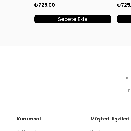
₺725,00
₺725
Sepete Ekle
Bü
Kurumsal
Müşteri İlişkileri