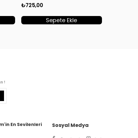
₺725,00
₺445,00
Sepete Ekle
S
n !
m'in En Sevilenleri
Sosyal Medya