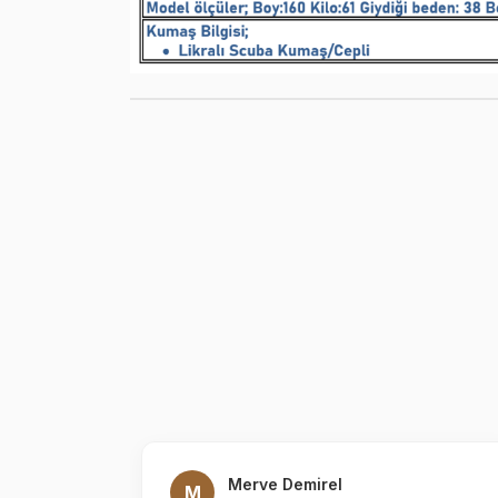
Merve Demirel
M