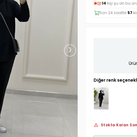
14
kişi şu an bu ü
Son 24 saatte
57
ki
›
Ürü
Diğer renk seçenekl
Stokta Kalan Son