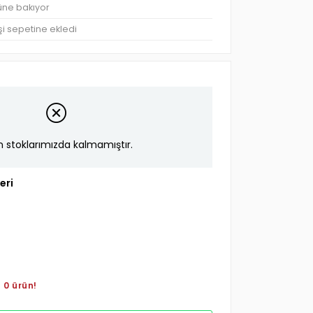
rüne bakıyor
şi sepetine ekledi
n stoklarımızda kalmamıştır.
eri
 0 ürün!