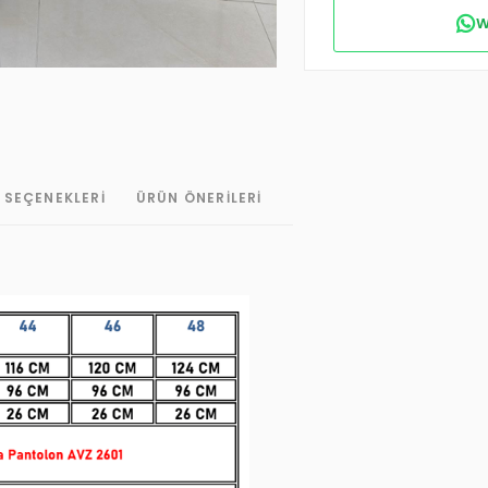
W
 SEÇENEKLERI
ÜRÜN ÖNERILERI