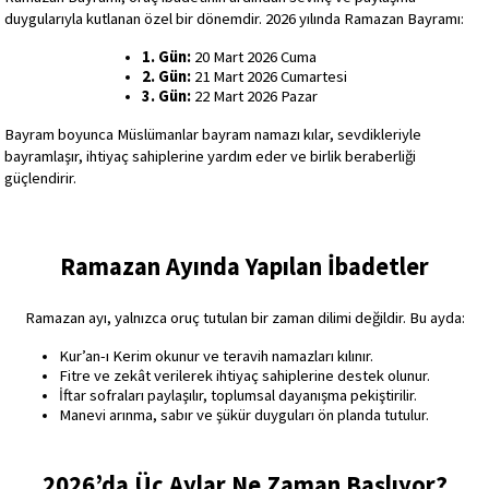
duygularıyla kutlanan özel bir dönemdir. 2026 yılında Ramazan Bayramı:
1. Gün:
 20 Mart 2026 Cuma
2. Gün:
 21 Mart 2026 Cumartesi
3. Gün:
 22 Mart 2026 Pazar
Bayram boyunca Müslümanlar bayram namazı kılar, sevdikleriyle 
bayramlaşır, ihtiyaç sahiplerine yardım eder ve birlik beraberliği 
güçlendirir.
Ramazan Ayında Yapılan İbadetler
Ramazan ayı, yalnızca oruç tutulan bir zaman dilimi değildir. Bu ayda:
Kur’an-ı Kerim okunur ve teravih namazları kılınır.
Fitre ve zekât verilerek ihtiyaç sahiplerine destek olunur.
İftar sofraları paylaşılır, toplumsal dayanışma pekiştirilir.
Manevi arınma, sabır ve şükür duyguları ön planda tutulur.
2026’da Üç Aylar Ne Zaman Başlıyor?