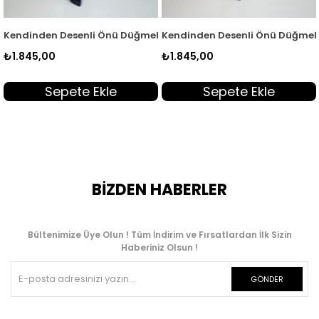
263170
Kadın İkili Takım Mürdüm KADO 263170
Önü Düğmeli Tunik ve Pantolon Kadın İkili Takım Kahverengi KA
Kendinden Desenli Önü Düğmeli Tunik ve Pantolon Ka
Kendinden Desenli Ö
₺1.845,00
₺1.845,00
kle
Sepete Ekle
Sepete Ek
BİZDEN HABERLER
Bültenimize Üye Olun ! Tüm İndirim ve Fırsatlardan İlk Sizin
Haberiniz Olsun !
GÖNDER