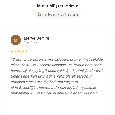
Mutlu Müşterilerimiz
4.8 Puan • 371 Yorum
Merve Demirel
M
2 ay önce
★★★★★
"2 gün önce sipraiş etmiş olduğum ürün en hızlı şekilde
elime ulaştı. Hızlı şekilde ulaşması ve ürünün hem sade
hemde şıj oluşuyla görünce iyiki sipariş etmişim dedirtti.
Sipariş ederken ürün adına kalıb olarak tereddüt
etmiştim lakin kalıb ölçüleri tam imiş tam
oldu.Beklediğimden daha da fazlasıyla karşılaşmak
mükemmel. Bu yazın favori elbisesi olacağı kesin☺️"