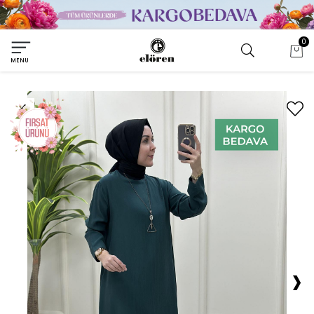
0
MENU
›