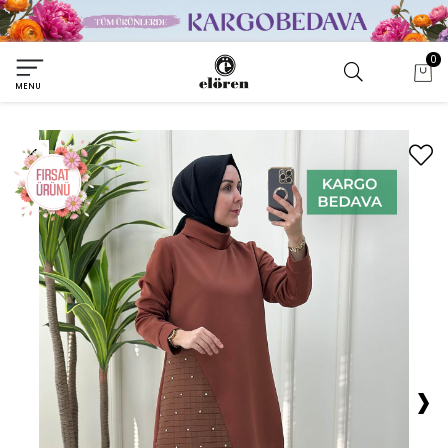
0
MENU
›