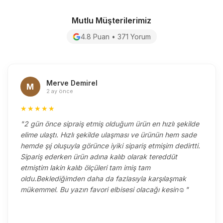
Mutlu Müşterilerimiz
4.8 Puan • 371 Yorum
Merve Demirel
M
2 ay önce
★★★★★
"2 gün önce sipraiş etmiş olduğum ürün en hızlı şekilde
elime ulaştı. Hızlı şekilde ulaşması ve ürünün hem sade
hemde şıj oluşuyla görünce iyiki sipariş etmişim dedirtti.
Sipariş ederken ürün adına kalıb olarak tereddüt
etmiştim lakin kalıb ölçüleri tam imiş tam
oldu.Beklediğimden daha da fazlasıyla karşılaşmak
mükemmel. Bu yazın favori elbisesi olacağı kesin☺️"