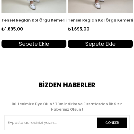
Tunik Kiremit EYL 2172
 Reglan Kol Örgü Kemerli Kadın Tunik Acı Kahve EYL 2172
Tensel Reglan Kol Örgü Kemerli Kadın Tu
Tensel
5,00
₺1.695,00
₺1.695
Sepete Ekle
Sepete Ekle
BİZDEN HABERLER
Bültenimize Üye Olun ! Tüm İndirim ve Fırsatlardan İlk Sizin
Haberiniz Olsun !
GÖNDER