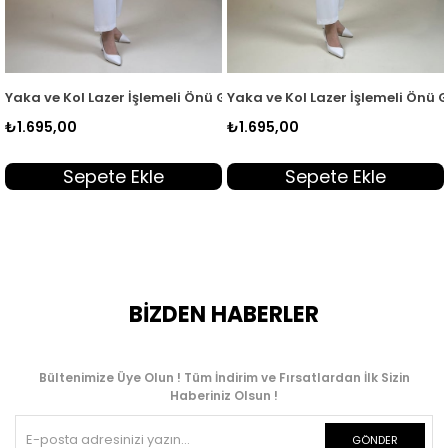
KSR 2003
Gizli Düğmeli Kadın Tunik Kırmızı KSR 2003
Yaka ve Kol Lazer İşlemeli Önü Gizli Düğmeli Kadın Tunik Sarı K
Yaka ve Kol Lazer İşlemeli Önü 
₺1.695,00
₺1.695,00
Sepete Ekle
Sepete Ekle
BİZDEN HABERLER
Bültenimize Üye Olun ! Tüm İndirim ve Fırsatlardan İlk Sizin
Haberiniz Olsun !
GÖNDER