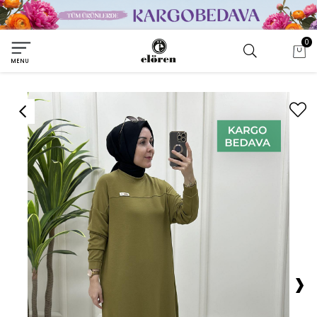
0
MENU
›