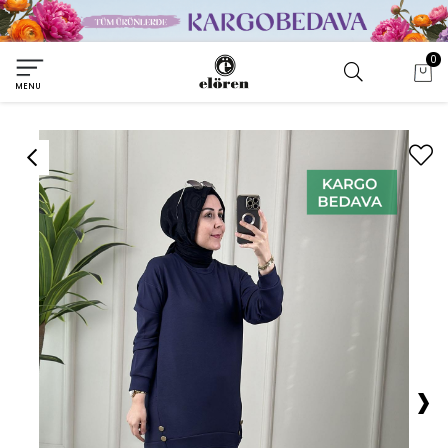
0
MENU
›