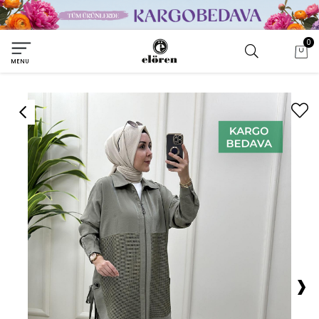
0
MENU
›