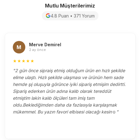
Mutlu Müşterilerimiz
4.8 Puan • 371 Yorum
Merve Demirel
M
2 ay önce
★★★★★
"2 gün önce sipraiş etmiş olduğum ürün en hızlı şekilde
elime ulaştı. Hızlı şekilde ulaşması ve ürünün hem sade
hemde şıj oluşuyla görünce iyiki sipariş etmişim dedirtti.
Sipariş ederken ürün adına kalıb olarak tereddüt
etmiştim lakin kalıb ölçüleri tam imiş tam
oldu.Beklediğimden daha da fazlasıyla karşılaşmak
mükemmel. Bu yazın favori elbisesi olacağı kesin☺️"