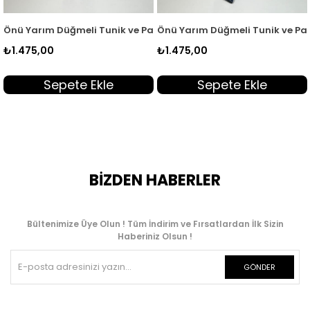
KADO 262358
ntolon Kadın İkili Takım Gri KADO 262358
Önü Yarım Düğmeli Tunik ve Pantolon Kadın İkili Takım Haki K
Önü Yarım Düğmeli Tunik ve Pa
₺1.475,00
₺1.475,00
Sepete Ekle
Sepete Ekle
BİZDEN HABERLER
Bültenimize Üye Olun ! Tüm İndirim ve Fırsatlardan İlk Sizin
Haberiniz Olsun !
GÖNDER