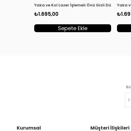
Yaka ve Kol Lazer İşlemeli Önü Gizli Düğmeli Ka
Yaka v
₺1.695,00
₺1.69
Sepete Ekle
Bü
Kurumsal
Müşteri İlişkileri