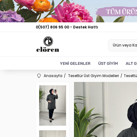
0(507) 806 95 00 - Destek Hattı
YENİ GELENLER
ÜST GİYİM
ALT G
Anasayfa
Tesettür Üst Giyim Modelleri
Tesettü