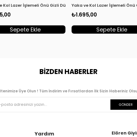
dın Tunik Haki KSR 2003
e Kol Lazer İşlemeli Önü Gizli Düğmeli Kadın Tunik Kırmızı KSR 20
Yaka ve Kol Lazer İşlemeli Önü
5,00
₺1.695,00
Sepete Ekle
Sepete Ekle
BİZDEN HABERLER
ltenimize Üye Olun ! Tüm İndirim ve Fırsatlardan İlk Sizin Haberiniz Olsu
GÖNDER
Elören Giyi
Yardım