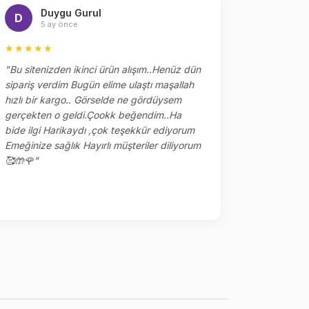
Duygu Gurul
Me
D
M
5 ay önce
5 
★★★★★
★★★★
"Bu sitenizden ikinci ürün alışım..Henüz dün
"Dün sipar
sipariş verdim Bugün elime ulaştı maşallah
alakaları 
hızlı bir kargo.. Görselde ne gördüysem
çok tşk ed
gerçekten o geldi.Çookk beğendim..Ha
yerler kalm
bide ilgi Harikaydı ,çok teşekkür ediyorum
ile sipariş
Emeğinize sağlık Hayırlı müşteriler diliyorum
🥰🤲🌹"