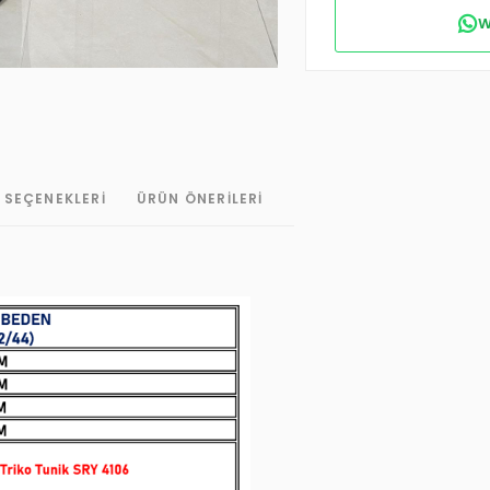
W
 SEÇENEKLERI
ÜRÜN ÖNERILERI