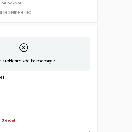
rüne bakıyor
şi sepetine ekledi
n stoklarımızda kalmamıştır.
eri
 0 ürün!