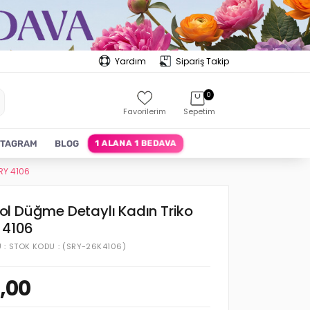
Yardım
Sipariş Takip
0
Favorilerim
Sepetim
1 ALANA 1 BEDAVA
STAGRAM
BLOG
RY 4106
l Düğme Detaylı Kadın Triko
 4106
U
STOK KODU
(SRY-26K4106)
,00