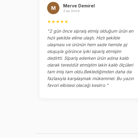
Merve Demirel
M
2 ay önce
★★★★★
ipariş
"2 gün önce sipraiş etmiş olduğum ürün en
tı
hızlı şekilde elime ulaştı. Hızlı şekilde
etlemesi
ulaşması ve ürünün hem sade hemde şıj
meğinize
oluşuyla görünce iyiki sipariş etmişim
enklerini
dedirtti. Sipariş ederken ürün adına kalıb
olarak tereddüt etmiştim lakin kalıb ölçüleri
llah ￼"
tam imiş tam oldu.Beklediğimden daha da
fazlasıyla karşılaşmak mükemmel. Bu yazın
favori elbisesi olacağı kesin☺️"