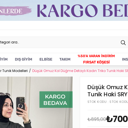
İYİM
DIŞ GİYİM
ELBİSE
TAKIM
IN
FIRSAT KÖŞESİ
r Tunik Modelleri
Düşük Omuz Kol Düğme Detaylı Kadın Triko Tunik Haki S
Düşük Omuz Ko
Tunik Haki SRY
STOK KODU
STOK KOD
₺700
₺895,00