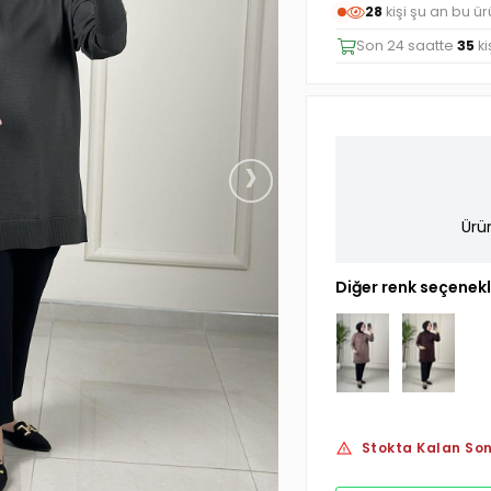
28
kişi şu an bu ü
Son 24 saatte
35
ki
›
Ürü
Diğer renk seçenekl
Stokta Kalan Son