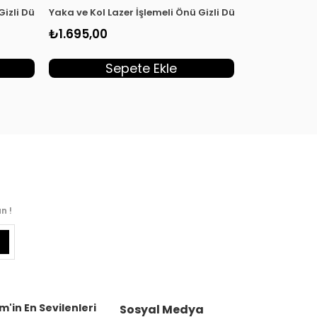
03
 Gizli Düğmeli Kadın Tunik Sarı KSR 2003
Yaka ve Kol Lazer İşlemeli Önü Gizli Düğmeli Kadın Tun
Qupra Kumaş 
₺1.695,00
₺1.755,00
Sepete Ekle
S
n !
m'in En Sevilenleri
Sosyal Medya