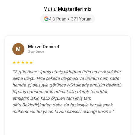
Mutlu Müşterilerimiz
4.8 Puan • 371 Yorum
Merve Demirel
M
2 ay önce
★★★★★
"2 gün önce sipraiş etmiş olduğum ürün en hızlı şekilde
elime ulaştı. Hızlı şekilde ulaşması ve ürünün hem sade
hemde şıj oluşuyla görünce iyiki sipariş etmişim dedirtti.
Sipariş ederken ürün adına kalıb olarak tereddüt
etmiştim lakin kalıb ölçüleri tam imiş tam
oldu.Beklediğimden daha da fazlasıyla karşılaşmak
mükemmel. Bu yazın favori elbisesi olacağı kesin☺️"