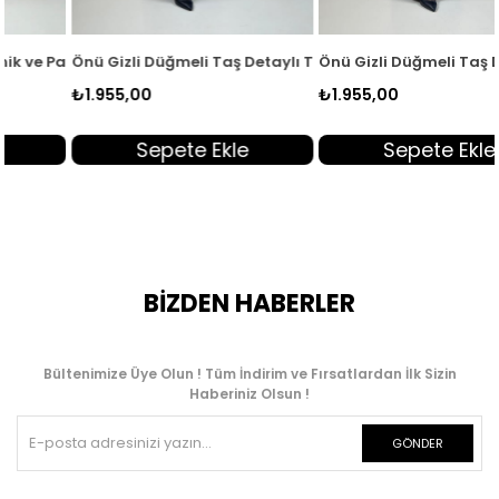
KADO 262358
ntolon Kadın İkili Takım Kahverengi KADO 262358
Önü Gizli Düğmeli Taş Detaylı Tunik ve Pantolon Kadın İkili Takım
Önü Gizli Düğmeli Taş Detaylı T
₺1.955,00
₺1.955,00
Sepete Ekle
Sepete Ekle
BİZDEN HABERLER
Bültenimize Üye Olun ! Tüm İndirim ve Fırsatlardan İlk Sizin
Haberiniz Olsun !
GÖNDER