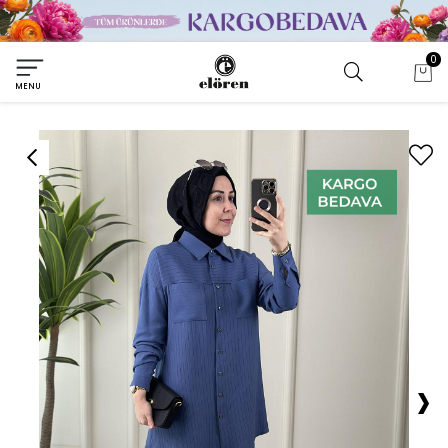
0
MENU
›