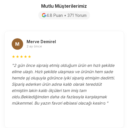
Mutlu Müşterilerimiz
4.8 Puan • 371 Yorum
Merve Demirel
M
2 ay önce
★★★★★
"2 gün önce sipraiş etmiş olduğum ürün en hızlı şekilde
elime ulaştı. Hızlı şekilde ulaşması ve ürünün hem sade
hemde şıj oluşuyla görünce iyiki sipariş etmişim dedirtti.
Sipariş ederken ürün adına kalıb olarak tereddüt
etmiştim lakin kalıb ölçüleri tam imiş tam
oldu.Beklediğimden daha da fazlasıyla karşılaşmak
mükemmel. Bu yazın favori elbisesi olacağı kesin☺️"