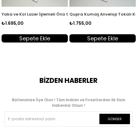
ı KSR 2003
Gizli Düğmeli Kadın Tunik Sarı KSR 2003
Yaka ve Kol Lazer İşlemeli Önü Gizli Düğmeli Kadın Tunik Acı Ka
Qupra Kumaş Anvelop Tokalı Ka
₺1.695,00
₺1.755,00
Sepete Ekle
Sepete Ekle
BİZDEN HABERLER
Bültenimize Üye Olun ! Tüm İndirim ve Fırsatlardan İlk Sizin
Haberiniz Olsun !
GÖNDER