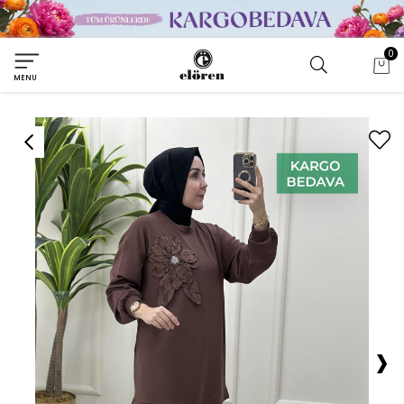
0
MENU
›