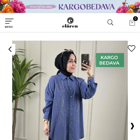
0
MENU
›