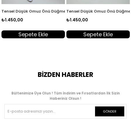
i Kadın Tunik Ekru MGZN 7351
Tensel Düşük Omuz Önü Düğmeli Kadın Tunik Sarı MGZN 7351
Tensel Düşük Omuz Önü Düğmel
₺1.450,00
₺1.450,00
Sepete Ekle
Sepete Ekle
BİZDEN HABERLER
Bültenimize Üye Olun ! Tüm İndirim ve Fırsatlardan İlk Sizin
Haberiniz Olsun !
GÖNDER