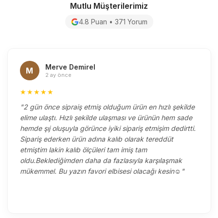
Mutlu Müşterilerimiz
4.8 Puan • 371 Yorum
Merve Demirel
M
2 ay önce
★★★★★
"2 gün önce sipraiş etmiş olduğum ürün en hızlı şekilde
elime ulaştı. Hızlı şekilde ulaşması ve ürünün hem sade
hemde şıj oluşuyla görünce iyiki sipariş etmişim dedirtti.
Sipariş ederken ürün adına kalıb olarak tereddüt
etmiştim lakin kalıb ölçüleri tam imiş tam
oldu.Beklediğimden daha da fazlasıyla karşılaşmak
mükemmel. Bu yazın favori elbisesi olacağı kesin☺️"