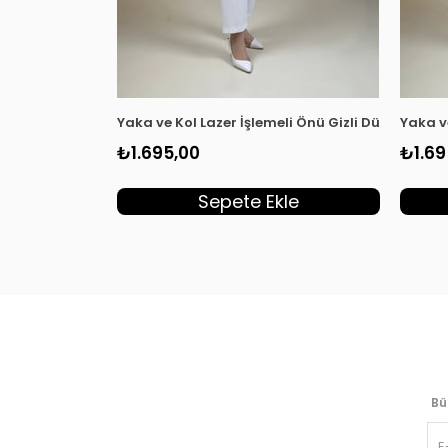
Yaka ve Kol Lazer İşlemeli Önü Gizli Düğmeli Ka
Yaka v
₺1.695,00
₺1.69
Sepete Ekle
Bü