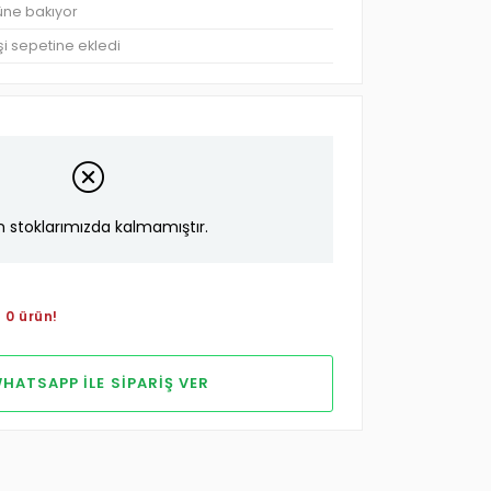
üne bakıyor
şi sepetine ekledi
n stoklarımızda kalmamıştır.
 0 ürün!
HATSAPP ILE SIPARIŞ VER