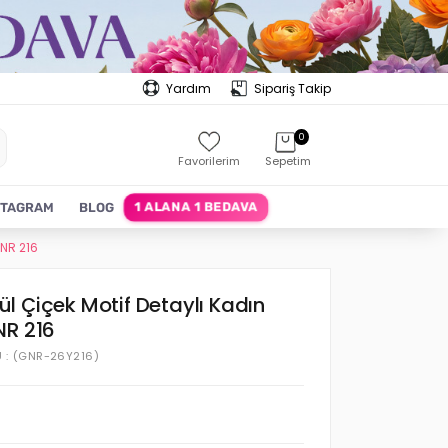
Yardım
Sipariş Takip
0
Favorilerim
Sepetim
1 ALANA 1 BEDAVA
STAGRAM
BLOG
GNR 216
l Çiçek Motif Detaylı Kadın
NR 216
U
(GNR-26Y216)