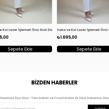
dın Tunik Haki KSR 2003
e Kol Lazer İşlemeli Önü Gizli Düğmeli Kadın Tunik Kırmızı KSR 20
Yaka ve Kol Lazer İşlemeli Önü
5,00
₺1.695,00
Sepete Ekle
Sepete Ekle
BİZDEN HABERLER
ltenimize Üye Olun ! Tüm İndirim ve Fırsatlardan İlk Sizin Haberiniz Olsu
GÖNDER