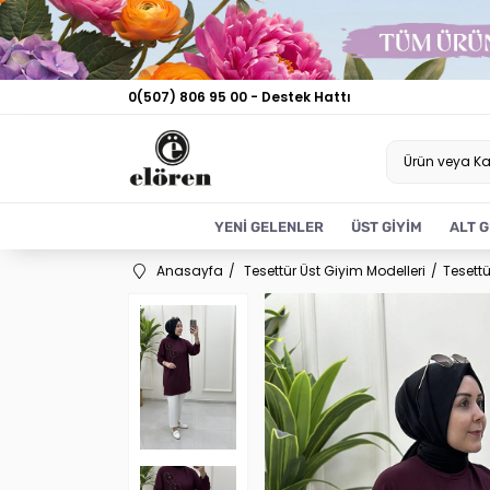
0(507) 806 95 00 - Destek Hattı
YENİ GELENLER
ÜST GİYİM
ALT G
Anasayfa
Tesettür Üst Giyim Modelleri
Tesettü