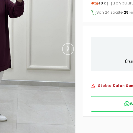
12
kişi şu an bu ür
Son 24 saatte
28
ki
›
Ürü
Stokta Kalan Son
W