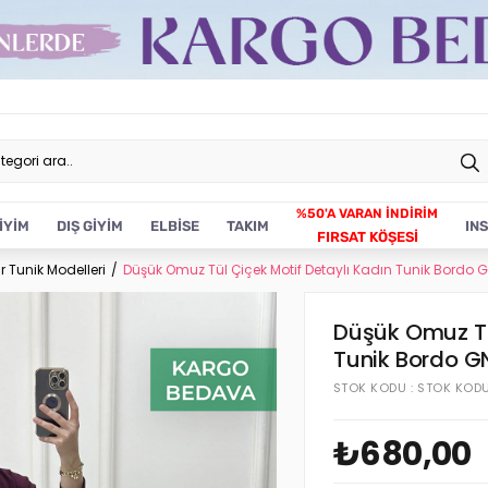
İYİM
DIŞ GİYİM
ELBİSE
TAKIM
IN
FIRSAT KÖŞESİ
r Tunik Modelleri
Düşük Omuz Tül Çiçek Motif Detaylı Kadın Tunik Bordo 
Düşük Omuz Tü
Tunik Bordo G
STOK KODU
STOK KOD
₺680,00