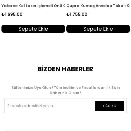
ı KSR 2003
Gizli Düğmeli Kadın Tunik Sarı KSR 2003
Yaka ve Kol Lazer İşlemeli Önü Gizli Düğmeli Kadın Tunik Acı Ka
Qupra Kumaş Anvelop Tokalı Ka
₺1.695,00
₺1.755,00
Sepete Ekle
Sepete Ekle
BİZDEN HABERLER
Bültenimize Üye Olun ! Tüm İndirim ve Fırsatlardan İlk Sizin
Haberiniz Olsun !
GÖNDER