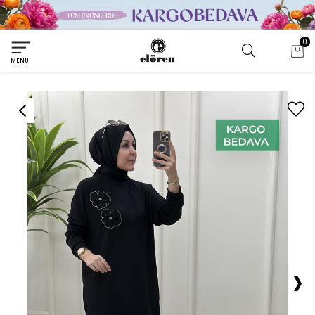
0
MENU
›