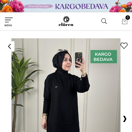
0
MENU
›