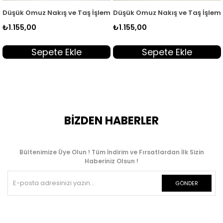
55
lemeli Kadın Tunik Acı Kahve SLN 5455
Düşük Omuz Nakış ve Taş İşlemeli Kadın Tunik Beyaz SLN 54
Tensel Reglan Kol Örgü Kemer
₺1.155,00
₺1.695,00
Sepete Ekle
Sepete Ekle
BİZDEN HABERLER
Bültenimize Üye Olun ! Tüm İndirim ve Fırsatlardan İlk Sizin
Haberiniz Olsun !
GÖNDER