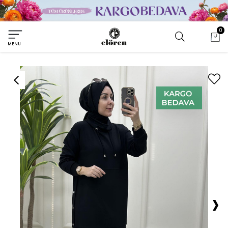
0
MENU
›