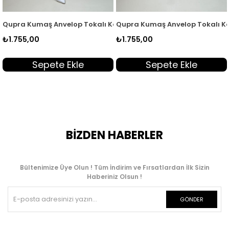
SR 2003
Gizli Düğmeli Kadın Tunik Acı Kahve KSR 2003
Qupra Kumaş Anvelop Tokalı Kadın Tunik Siyah QTN 7104
Qupra Kumaş Anvelop Tokalı Ka
₺1.755,00
₺1.755,00
Sepete Ekle
Sepete Ekle
BİZDEN HABERLER
Bültenimize Üye Olun ! Tüm İndirim ve Fırsatlardan İlk Sizin
Haberiniz Olsun !
GÖNDER