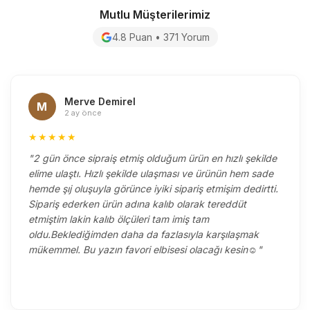
Mutlu Müşterilerimiz
4.8 Puan • 371 Yorum
Merve Demirel
M
2 ay önce
★★★★★
"2 gün önce sipraiş etmiş olduğum ürün en hızlı şekilde
elime ulaştı. Hızlı şekilde ulaşması ve ürünün hem sade
hemde şıj oluşuyla görünce iyiki sipariş etmişim dedirtti.
Sipariş ederken ürün adına kalıb olarak tereddüt
etmiştim lakin kalıb ölçüleri tam imiş tam
oldu.Beklediğimden daha da fazlasıyla karşılaşmak
mükemmel. Bu yazın favori elbisesi olacağı kesin☺️"