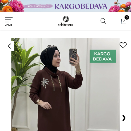
0
MENU
›