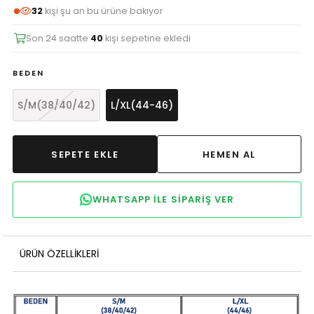
32
kişi şu an bu ürüne bakıyor
Son 24 saatte
40
kişi sepetine ekledi
BEDEN
S/M(38/40/42)
L/XL(44-46)
WHATSAPP ILE SIPARIŞ VER
ÜRÜN ÖZELLIKLERI