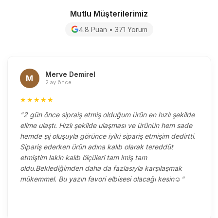
Mutlu Müşterilerimiz
4.8 Puan • 371 Yorum
Merve Demirel
M
2 ay önce
★★★★★
"2 gün önce sipraiş etmiş olduğum ürün en hızlı şekilde
elime ulaştı. Hızlı şekilde ulaşması ve ürünün hem sade
hemde şıj oluşuyla görünce iyiki sipariş etmişim dedirtti.
Sipariş ederken ürün adına kalıb olarak tereddüt
etmiştim lakin kalıb ölçüleri tam imiş tam
oldu.Beklediğimden daha da fazlasıyla karşılaşmak
mükemmel. Bu yazın favori elbisesi olacağı kesin☺️"