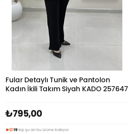
Fular Detaylı Tunik ve Pantolon
Kadın İkili Takım Siyah KADO 257647
₺795,00
19
kişi şu an bu ürüne bakıyor