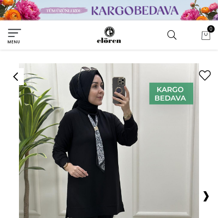
0
MENU
›