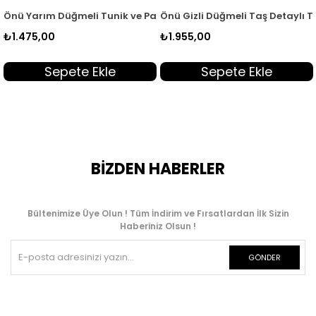
DO 262358
ntolon Kadın İkili Takım Haki KADO 262358
Önü Yarım Düğmeli Tunik ve Pantolon Kadın İkili Takım Kahve
Önü Gizli Düğmeli Taş Detaylı Tu
₺1.475,00
₺1.955,00
Sepete Ekle
Sepete Ekle
BİZDEN HABERLER
Bültenimize Üye Olun ! Tüm İndirim ve Fırsatlardan İlk Sizin
Haberiniz Olsun !
GÖNDER