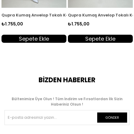
SR 2003
 Gizli Düğmeli Kadın Tunik Acı Kahve KSR 2003
Qupra Kumaş Anvelop Tokalı Kadın Tunik Siyah QTN 7104
Qupra Kumaş Anvelop Tokalı Ka
₺1.755,00
₺1.755,00
Sepete Ekle
Sepete Ekle
BİZDEN HABERLER
Bültenimize Üye Olun ! Tüm İndirim ve Fırsatlardan İlk Sizin
Haberiniz Olsun !
GÖNDER