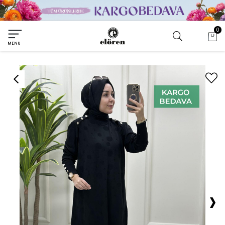
0
MENU
›