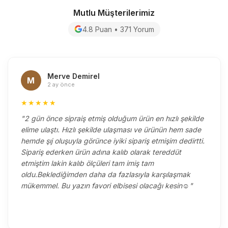
Mutlu Müşterilerimiz
4.8 Puan • 371 Yorum
Merve Demirel
M
2 ay önce
★★★★★
"2 gün önce sipraiş etmiş olduğum ürün en hızlı şekilde
elime ulaştı. Hızlı şekilde ulaşması ve ürünün hem sade
hemde şıj oluşuyla görünce iyiki sipariş etmişim dedirtti.
Sipariş ederken ürün adına kalıb olarak tereddüt
etmiştim lakin kalıb ölçüleri tam imiş tam
oldu.Beklediğimden daha da fazlasıyla karşılaşmak
mükemmel. Bu yazın favori elbisesi olacağı kesin☺️"