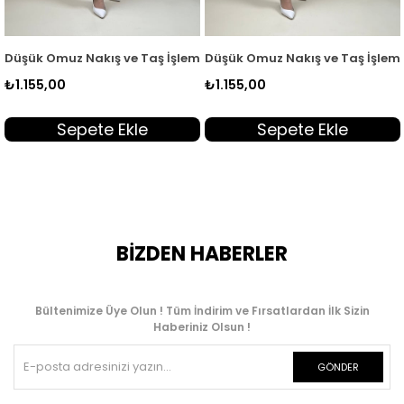
55
 Kadın Tunik Siyah SLN 5455
şük Omuz Nakış ve Taş İşlemeli Kadın Tunik Yeşil SLN 5455
Düşük Omuz Nakış ve Taş İşlemeli 
Dü
.155,00
₺1.155,00
₺1
Sepete Ekle
Sepete Ekle
BİZDEN HABERLER
Bültenimize Üye Olun ! Tüm İndirim ve Fırsatlardan İlk Sizin
Haberiniz Olsun !
GÖNDER