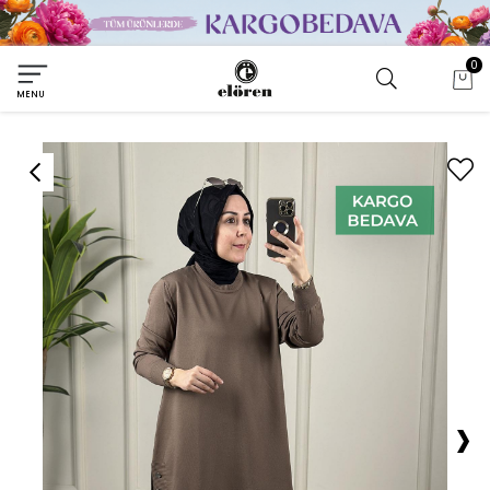
0
MENU
›