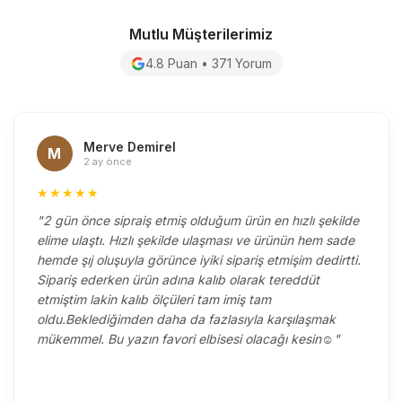
Mutlu Müşterilerimiz
4.8 Puan • 371 Yorum
Merve Demirel
M
2 ay önce
★★★★★
"2 gün önce sipraiş etmiş olduğum ürün en hızlı şekilde
elime ulaştı. Hızlı şekilde ulaşması ve ürünün hem sade
hemde şıj oluşuyla görünce iyiki sipariş etmişim dedirtti.
Sipariş ederken ürün adına kalıb olarak tereddüt
etmiştim lakin kalıb ölçüleri tam imiş tam
oldu.Beklediğimden daha da fazlasıyla karşılaşmak
mükemmel. Bu yazın favori elbisesi olacağı kesin☺️"