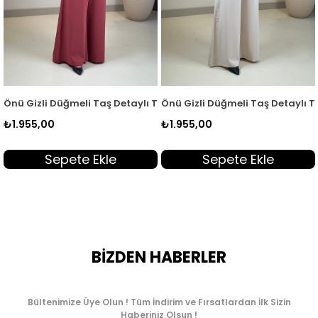
m Yeşil KEİ 2166
unik ve Pantolon Kadın İkili Takım Siyah KEİ 2166
Önü Gizli Düğmeli Taş Detaylı Tunik ve Pantolon Kadın İkili Tak
Önü Gizli Düğmeli Taş Detaylı Tu
₺1.955,00
₺1.955,00
Sepete Ekle
Sepete Ekle
BİZDEN HABERLER
Bültenimize Üye Olun ! Tüm İndirim ve Fırsatlardan İlk Sizin
Haberiniz Olsun !