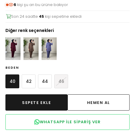
6
kişi şu an bu ürüne bakıyor
Son 24 saatte
45
kişi sepetine ekledi
Diğer renk seçenekleri
BEDEN
40
42
44
46
WHATSAPP ILE SIPARIŞ VER