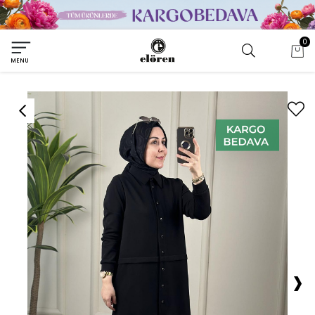
0
MENU
›