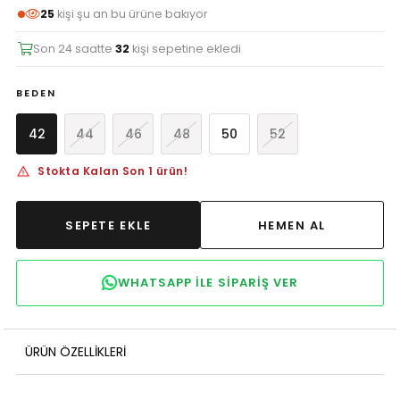
25
kişi şu an bu ürüne bakıyor
Son 24 saatte
32
kişi sepetine ekledi
BEDEN
42
44
46
48
50
52
Stokta Kalan Son 1 ürün!
WHATSAPP ILE SIPARIŞ VER
ÜRÜN ÖZELLIKLERI