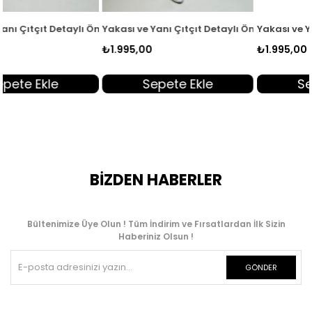
53
Önü Fermuarlı Kadın Giyçık Kap Siyah EYL 2032
Yakası ve Yanı Çıtçıt Detaylı Önü Fermuarlı Kadın Giyçık Kap T
Yakası ve Yanı Çıtçıt Detaylı 
₺1.995,00
₺1.995,00
Sepete Ekle
Sepete Ekle
BİZDEN HABERLER
Bültenimize Üye Olun ! Tüm İndirim ve Fırsatlardan İlk Sizin
Haberiniz Olsun !
GÖNDER