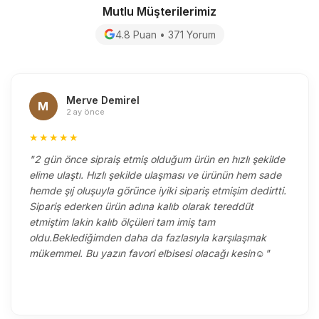
Mutlu Müşterilerimiz
4.8 Puan • 371 Yorum
Merve Demirel
M
2 ay önce
★★★★★
"2 gün önce sipraiş etmiş olduğum ürün en hızlı şekilde
elime ulaştı. Hızlı şekilde ulaşması ve ürünün hem sade
hemde şıj oluşuyla görünce iyiki sipariş etmişim dedirtti.
Sipariş ederken ürün adına kalıb olarak tereddüt
etmiştim lakin kalıb ölçüleri tam imiş tam
oldu.Beklediğimden daha da fazlasıyla karşılaşmak
mükemmel. Bu yazın favori elbisesi olacağı kesin☺️"