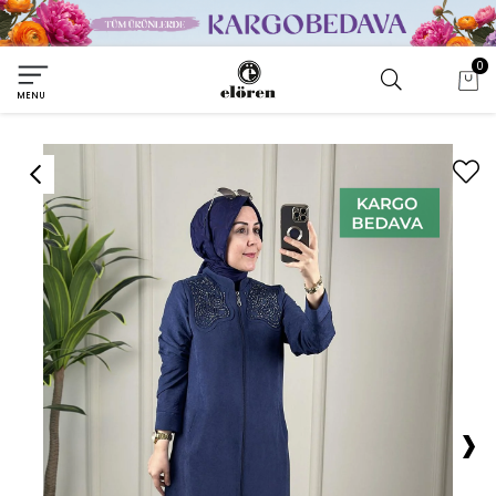
0
MENU
›