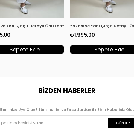
ın Giyçık Kap Siyah EYL 2032
 ve Yanı Çıtçıt Detaylı Önü Fermuarlı Kadın Giyçık Kap Taş EYL 2
Yakası ve Yanı Çıtçıt Detaylı 
5,00
₺1.995,00
Sepete Ekle
Sepete Ekle
BİZDEN HABERLER
ltenimize Üye Olun ! Tüm İndirim ve Fırsatlardan İlk Sizin Haberiniz Olsu
GÖNDER