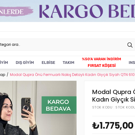
İYİM
DIŞ GİYİM
ELBİSE
TAKIM
IN
FIRSAT KÖŞESİ
Kap
Modal Qupra Önü Fermuarlı Nakış Detaylı Kadın Giyçık Siyah QTN 61
Modal Qupra Ö
Kadın Giyçık 
STOK KODU
STOK KOD
₺1.775,00