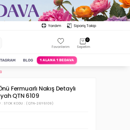
Yardım
Sipariş Takip
0
Favorilerim
Sepetim
1 ALANA 1 BEDAVA
STAGRAM
BLOG
09
nü Fermuarlı Nakış Detaylı
Siyah QTN 6109
U
STOK KODU
(QTN-26Y6109)