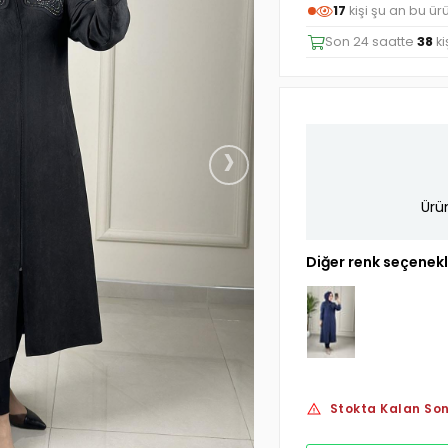
19
kişi şu an bu ü
Son 24 saatte
38
ki
›
Ürü
Diğer renk seçenekl
Stokta Kalan Son