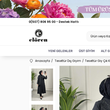
0(507) 806 95 00 - Destek Hattı
YENİ GELENLER
ÜST GİYİM
ALT G
Anasayfa
Tesettür Dış Giyim
Tesettür Giy Çık 