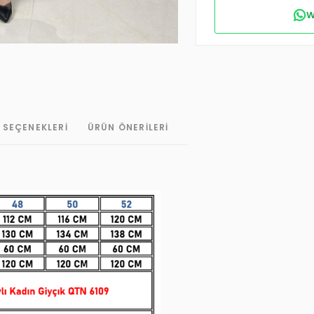
W
 SEÇENEKLERI
ÜRÜN ÖNERILERI