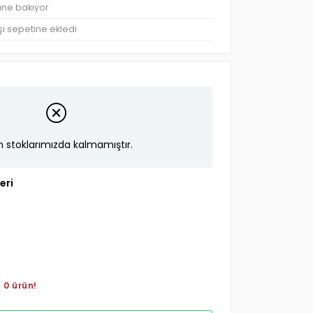
rüne bakıyor
şi sepetine ekledi
n stoklarımızda kalmamıştır.
eri
 0 ürün!