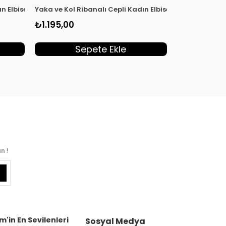
ın Elbise Siyah KADO 251292
Yaka ve Kol Ribanalı Cepli Kadın Elbise Haki KADO 251
Yaka ve Kol R
₺1.195,00
₺1.195,00
Sepete Ekle
S
n !
m'in En Sevilenleri
Sosyal Medya