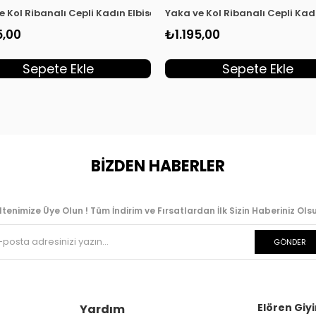
t KADO 251292
e Kol Ribanalı Cepli Kadın Elbise Mor KADO 251292
Yaka ve Kol Ribanalı Cepli Kad
5,00
₺1.195,00
Sepete Ekle
Sepete Ekle
BİZDEN HABERLER
ltenimize Üye Olun ! Tüm İndirim ve Fırsatlardan İlk Sizin Haberiniz Olsu
GÖNDER
Elören Giyi
Yardım