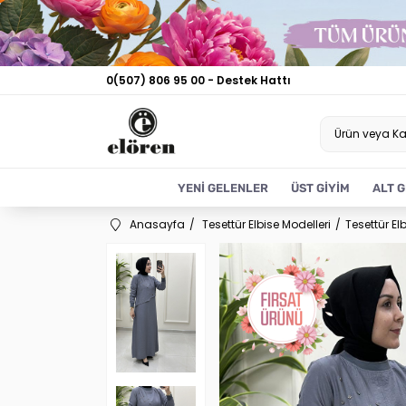
0(507) 806 95 00 - Destek Hattı
YENİ GELENLER
ÜST GİYİM
ALT G
Anasayfa
Tesettür Elbise Modelleri
Tesettür El