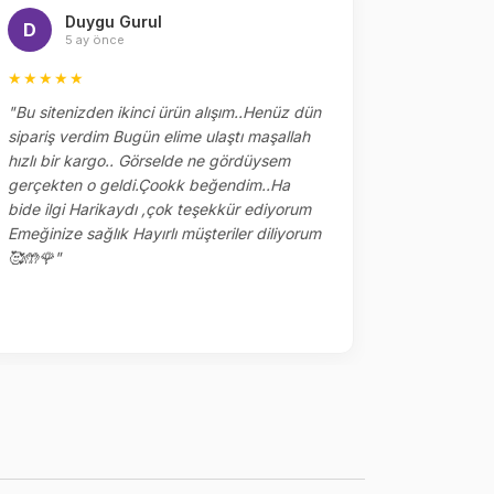
Duygu Gurul
Me
D
M
5 ay önce
5 
★★★★★
★★★★
"Bu sitenizden ikinci ürün alışım..Henüz dün
"Dün sipar
sipariş verdim Bugün elime ulaştı maşallah
alakaları 
hızlı bir kargo.. Görselde ne gördüysem
çok tşk ed
gerçekten o geldi.Çookk beğendim..Ha
yerler kalm
bide ilgi Harikaydı ,çok teşekkür ediyorum
ile sipariş
Emeğinize sağlık Hayırlı müşteriler diliyorum
🥰🤲🌹"