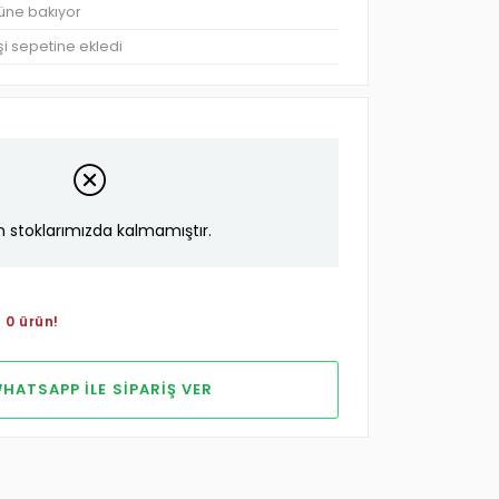
üne bakıyor
şi sepetine ekledi
n stoklarımızda kalmamıştır.
 0 ürün!
HATSAPP ILE SIPARIŞ VER