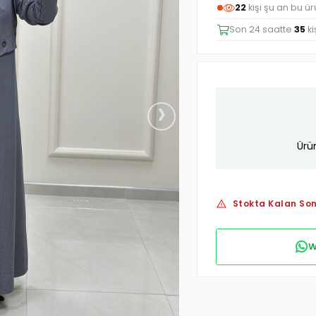
21
kişi şu an bu ür
Son 24 saatte
35
ki
›
Ürü
Stokta Kalan Son
W