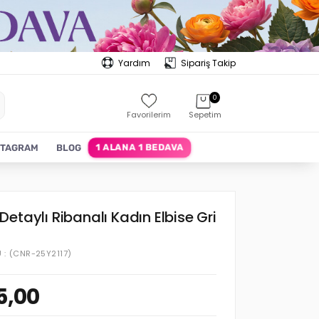
Yardım
Sipariş Takip
0
Favorilerim
Sepetim
1 ALANA 1 BEDAVA
STAGRAM
BLOG
etaylı Ribanalı Kadın Elbise Gri
U
(CNR-25Y2117)
5,00