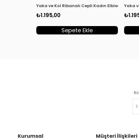
Yaka ve Kol Ribanalı Cepli Kadın Elbise Laciver
Yaka v
₺1.195,00
₺1.19
Sepete Ekle
Bü
Kurumsal
Müşteri İlişkileri