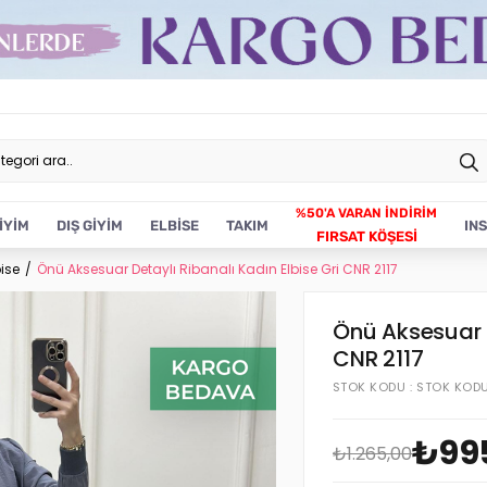
İYİM
DIŞ GİYİM
ELBİSE
TAKIM
IN
FIRSAT KÖŞESİ
bise
Önü Aksesuar Detaylı Ribanalı Kadın Elbise Gri CNR 2117
Önü Aksesuar D
CNR 2117
STOK KODU
STOK KOD
₺99
₺1.265,00