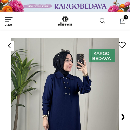
0
MENU
›