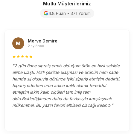
Mutlu Müşterilerimiz
4.8 Puan • 371 Yorum
Merve Demirel
M
2 ay önce
★★★★★
"2 gün önce sipraiş etmiş olduğum ürün en hızlı şekilde
elime ulaştı. Hızlı şekilde ulaşması ve ürünün hem sade
hemde şıj oluşuyla görünce iyiki sipariş etmişim dedirtti.
Sipariş ederken ürün adına kalıb olarak tereddüt
etmiştim lakin kalıb ölçüleri tam imiş tam
oldu.Beklediğimden daha da fazlasıyla karşılaşmak
mükemmel. Bu yazın favori elbisesi olacağı kesin☺️"