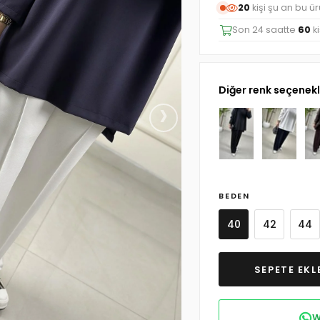
20
kişi şu an bu ü
Son 24 saatte
60
ki
Diğer renk seçenekl
›
BEDEN
40
42
44
W