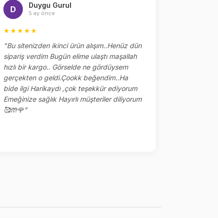
Duygu Gurul
Me
D
M
5 ay önce
5 
★★★★★
★★★★
"Bu sitenizden ikinci ürün alışım..Henüz dün
"Dün sipar
sipariş verdim Bugün elime ulaştı maşallah
alakaları 
hızlı bir kargo.. Görselde ne gördüysem
çok tşk ed
gerçekten o geldi.Çookk beğendim..Ha
yerler kalm
bide ilgi Harikaydı ,çok teşekkür ediyorum
ile sipariş
Emeğinize sağlık Hayırlı müşteriler diliyorum
🥰🤲🌹"