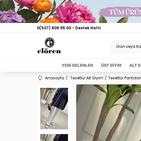
0(507) 806 95 00 - Destek Hattı
YENİ GELENLER
ÜST GİYİM
ALT G
Anasayfa
Tesettür Alt Giyim
Tesettür Pantolo