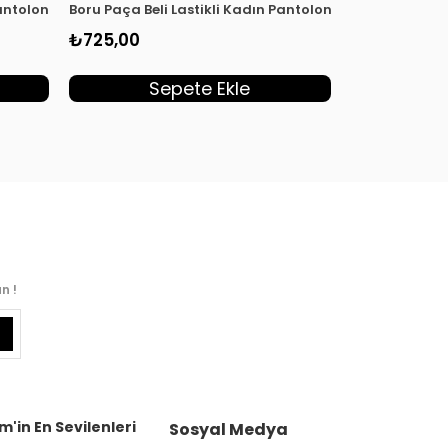
Pantolon Acı Kahve MLH 8083
Boru Paça Beli Lastikli Kadın Pantolon Lacivert MLH 80
Beli Lastikli 
₺725,00
₺445,00
Sepete Ekle
S
n !
m'in En Sevilenleri
Sosyal Medya