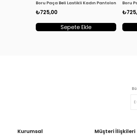
Boru Paça Beli Lastikli Kadın Pantolon Siyah M
Boru P
₺725,00
₺725
Sepete Ekle
Bü
Kurumsal
Müşteri İlişkileri