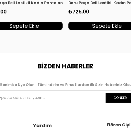
LH 8083
aça Beli Lastikli Kadın Pantolon Beyaz MLH 8083
Boru Paça Beli Lastikli Kadın 
,00
₺725,00
Sepete Ekle
Sepete Ekle
BİZDEN HABERLER
ltenimize Üye Olun ! Tüm İndirim ve Fırsatlardan İlk Sizin Haberiniz Olsu
GÖNDER
Elören Giyi
Yardım