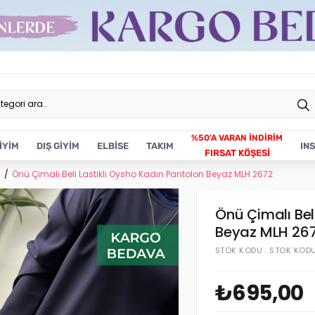
İYİM
DIŞ GİYİM
ELBİSE
TAKIM
IN
FIRSAT KÖŞESİ
n
Önü Çimalı Beli Lastikli Oysho Kadın Pantolon Beyaz MLH 2672
Önü Çimalı Bel
Beyaz MLH 26
STOK KODU
STOK KOD
₺695,00