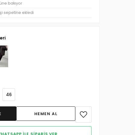
rüne bakıyor
şi sepetine ekledi
eri
46
HATSAPP ILE SIPARIŞ VER