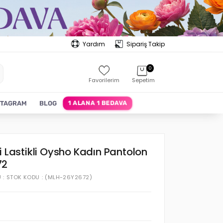
Yardım
Sipariş Takip
0
Favorilerim
Sepetim
1 ALANA 1 BEDAVA
STAGRAM
BLOG
i Lastikli Oysho Kadın Pantolon
72
U
STOK KODU
(MLH-26Y2672)