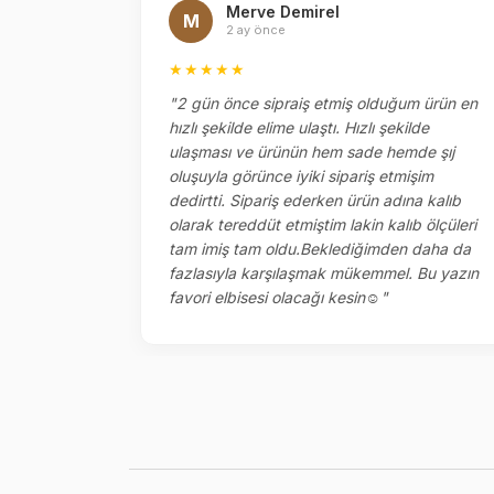
Merve Demirel
M
2 ay önce
★★★★★
ipariş
"2 gün önce sipraiş etmiş olduğum ürün en
tı
hızlı şekilde elime ulaştı. Hızlı şekilde
etlemesi
ulaşması ve ürünün hem sade hemde şıj
meğinize
oluşuyla görünce iyiki sipariş etmişim
enklerini
dedirtti. Sipariş ederken ürün adına kalıb
olarak tereddüt etmiştim lakin kalıb ölçüleri
llah ￼"
tam imiş tam oldu.Beklediğimden daha da
fazlasıyla karşılaşmak mükemmel. Bu yazın
favori elbisesi olacağı kesin☺️"