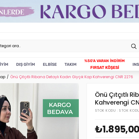
İYİM
DIŞ GİYİM
ELBİSE
TAKIM
IN
FIRSAT KÖŞESİ
Kap
Önü Çıtçıtlı Ribana Detaylı Kadın Giyçık Kap Kahverengi CNR 2276
Önü Çıtçıtlı R
Kahverengi C
STOK KODU
STOK KOD
₺1.895,0