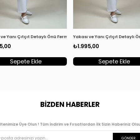
ın Giyçık Kap Siyah EYL 2032
 ve Yanı Çıtçıt Detaylı Önü Fermuarlı Kadın Giyçık Kap Taş EYL 2
Yakası ve Yanı Çıtçıt Detaylı 
5,00
₺1.995,00
Sepete Ekle
Sepete Ekle
BİZDEN HABERLER
ltenimize Üye Olun ! Tüm İndirim ve Fırsatlardan İlk Sizin Haberiniz Olsu
GÖNDER