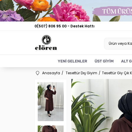
0(507) 806 95 00 - Destek Hattı
YENİ GELENLER
ÜST GİYİM
ALT G
Anasayfa
Tesettür Dış Giyim
Tesettür Giy Çık 