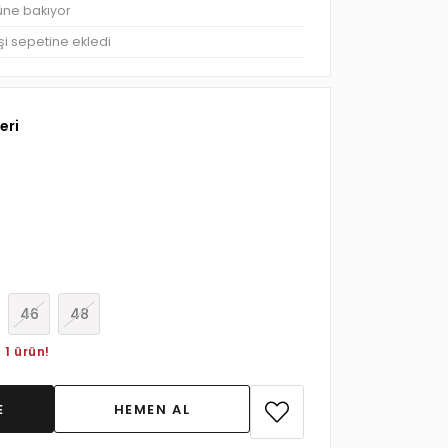
rüne bakıyor
şi sepetine ekledi
eri
46
48
 1 ürün!