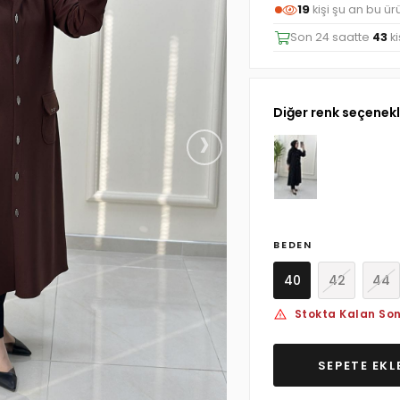
19
kişi şu an bu ü
Son 24 saatte
43
ki
Diğer renk seçenekl
›
BEDEN
40
42
44
Stokta Kalan Son