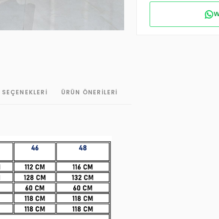
W
 SEÇENEKLERI
ÜRÜN ÖNERILERI