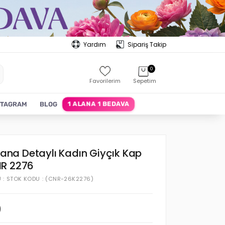
Yardım
Sipariş Takip
0
Favorilerim
Sepetim
1 ALANA 1 BEDAVA
STAGRAM
BLOG
ibana Detaylı Kadın Giyçık Kap
NR 2276
U
STOK KODU
(CNR-26K2276)
0