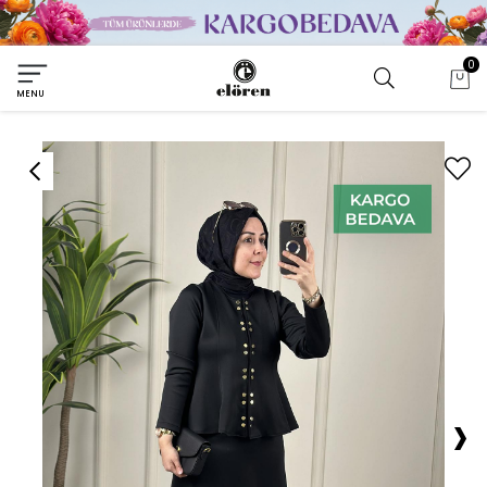
0
MENU
›