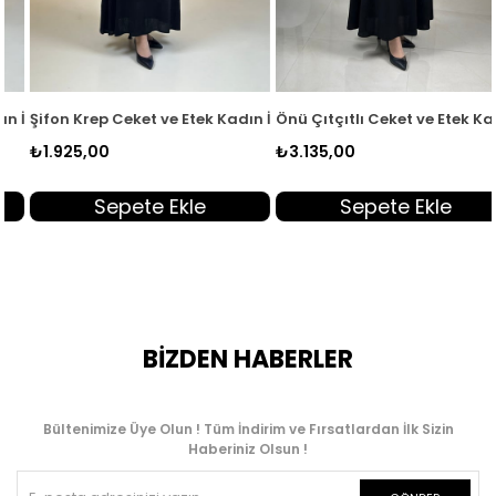
2
 İkili Takım Haki KADO 263082
Şifon Krep Ceket ve Etek Kadın İkili Takım Siyah KADO 263082
Önü Çıtçıtlı Ceket ve Etek Kadın
₺1.925,00
₺3.135,00
Sepete Ekle
Sepete Ekle
BİZDEN HABERLER
Bültenimize Üye Olun ! Tüm İndirim ve Fırsatlardan İlk Sizin
Haberiniz Olsun !