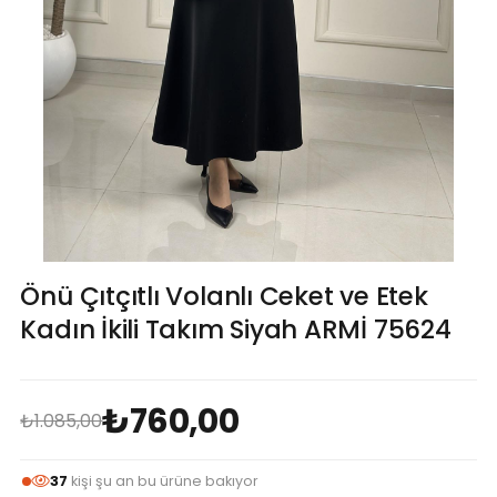
Önü Çıtçıtlı Volanlı Ceket ve Etek
Kadın İkili Takım Siyah ARMİ 75624
₺760,00
₺1.085,00
37
kişi şu an bu ürüne bakıyor