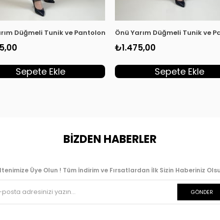
li Takım Vizon KADO 262358
rım Düğmeli Tunik ve Pantolon Kadın İkili Takım Gri KADO 26235
Önü Yarım Düğmeli Tunik ve Pa
5,00
₺1.475,00
Sepete Ekle
Sepete Ekle
BİZDEN HABERLER
ltenimize Üye Olun ! Tüm İndirim ve Fırsatlardan İlk Sizin Haberiniz Olsu
GÖNDER