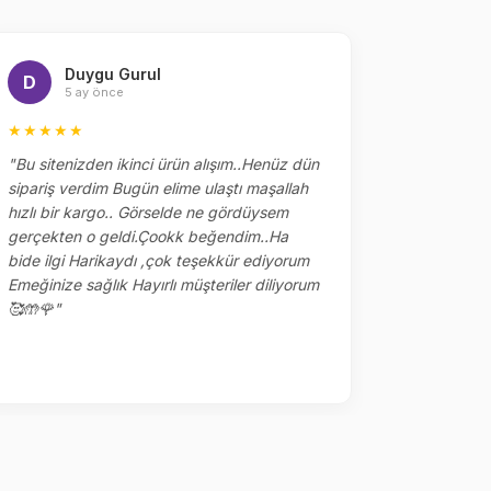
Duygu Gurul
Me
D
M
5 ay önce
5 
★★★★★
★★★★
"Bu sitenizden ikinci ürün alışım..Henüz dün
"Dün sipar
sipariş verdim Bugün elime ulaştı maşallah
alakaları 
hızlı bir kargo.. Görselde ne gördüysem
çok tşk ed
gerçekten o geldi.Çookk beğendim..Ha
yerler kalm
bide ilgi Harikaydı ,çok teşekkür ediyorum
ile sipariş
Emeğinize sağlık Hayırlı müşteriler diliyorum
🥰🤲🌹"