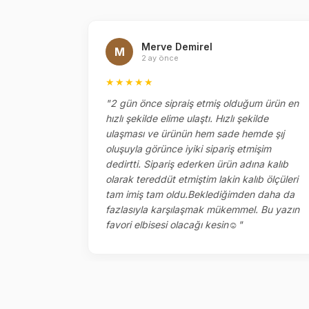
Merve Demirel
M
2 ay önce
★★★★★
el
"2 gün önce sipraiş etmiş olduğum ürün en
ok memnun
hızlı şekilde elime ulaştı. Hızlı şekilde
ketlemesi
ulaşması ve ürünün hem sade hemde şıj
oluşuyla görünce iyiki sipariş etmişim
dedirtti. Sipariş ederken ürün adına kalıb
olarak tereddüt etmiştim lakin kalıb ölçüleri
tam imiş tam oldu.Beklediğimden daha da
fazlasıyla karşılaşmak mükemmel. Bu yazın
favori elbisesi olacağı kesin☺️"