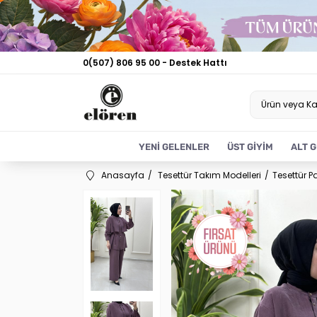
0(507) 806 95 00 - Destek Hattı
YENİ GELENLER
ÜST GİYİM
ALT G
Anasayfa
Tesettür Takım Modelleri
Tesettür P