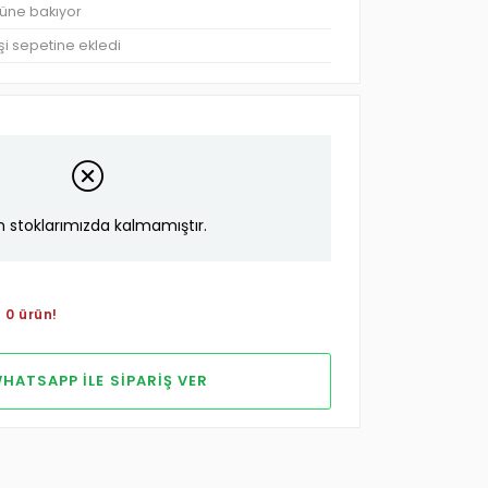
rüne bakıyor
şi sepetine ekledi
n stoklarımızda kalmamıştır.
 0 ürün!
HATSAPP ILE SIPARIŞ VER