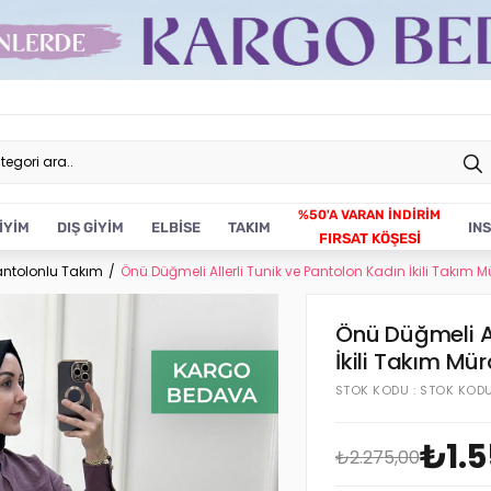
İYİM
DIŞ GİYİM
ELBİSE
TAKIM
IN
FIRSAT KÖŞESİ
antolonlu Takım
Önü Düğmeli Allerli Tunik ve Pantolon Kadın İkili Takım
Önü Düğmeli Al
İkili Takım Mü
STOK KODU
STOK KOD
₺1.5
₺2.275,00