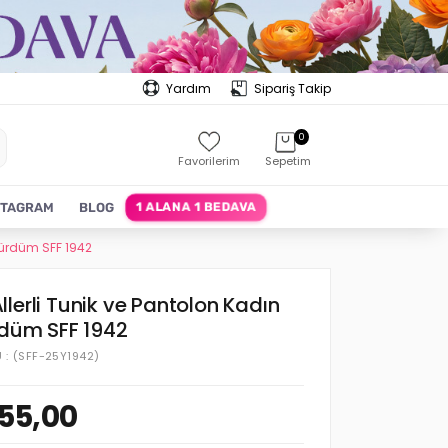
Yardım
Sipariş Takip
0
Favorilerim
Sepetim
1 ALANA 1 BEDAVA
STAGRAM
BLOG
 Mürdüm SFF 1942
lerli Tunik ve Pantolon Kadın
rdüm SFF 1942
U
(SFF-25Y1942)
55,00