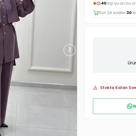
42
kişi şu an bu ü
Son 24 saatte
30
ki
›
Ürü
Stokta Kalan Son
W