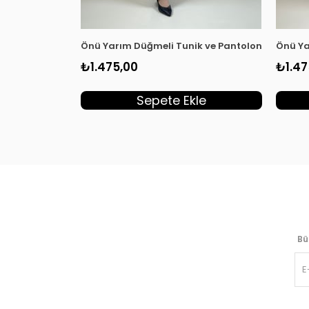
Önü Yarım Düğmeli Tunik ve Pantolon Kadın İki
Önü Ya
₺1.475,00
₺1.47
Sepete Ekle
Bü