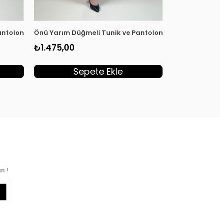
8
ntolon Kadın İkili Takım Haki KADO 262358
Önü Yarım Düğmeli Tunik ve Pantolon Kadın İkili Tak
Önü Gizli Düğm
₺1.475,00
₺1.955,00
Sepete Ekle
S
n !