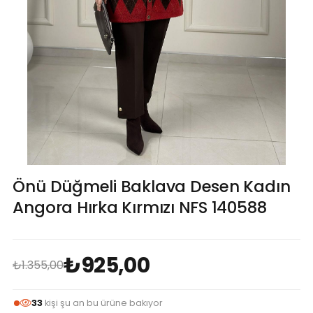
Önü Düğmeli Baklava Desen Kadın
Angora Hırka Kırmızı NFS 140588
₺925,00
₺1.355,00
33
kişi şu an bu ürüne bakıyor