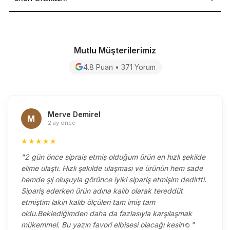
Mutlu Müşterilerimiz
4.8 Puan • 371 Yorum
Merve Demirel
M
2 ay önce
★★★★★
"2 gün önce sipraiş etmiş olduğum ürün en hızlı şekilde
elime ulaştı. Hızlı şekilde ulaşması ve ürünün hem sade
hemde şıj oluşuyla görünce iyiki sipariş etmişim dedirtti.
Sipariş ederken ürün adına kalıb olarak tereddüt
etmiştim lakin kalıb ölçüleri tam imiş tam
oldu.Beklediğimden daha da fazlasıyla karşılaşmak
mükemmel. Bu yazın favori elbisesi olacağı kesin☺️"