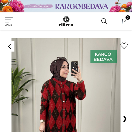
0
MENU
›