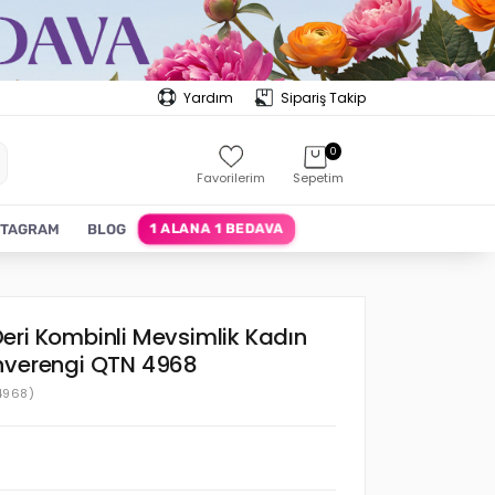
Yardım
Sipariş Takip
0
Favorilerim
Sepetim
1 ALANA 1 BEDAVA
STAGRAM
BLOG
eri Kombinli Mevsimlik Kadın
hverengi QTN 4968
4968)
0