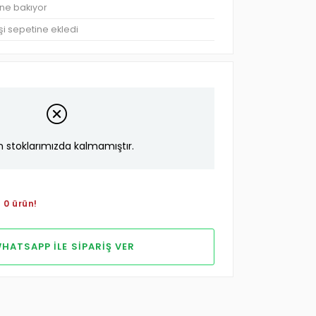
üne bakıyor
şi sepetine ekledi
n stoklarımızda kalmamıştır.
 0 ürün!
HATSAPP ILE SIPARIŞ VER