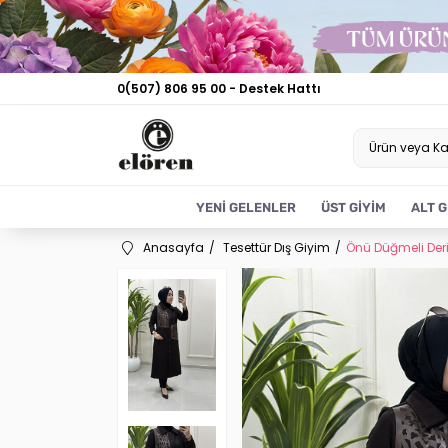
0(507) 806 95 00 - Destek Hattı
YENİ GELENLER
ÜST GİYİM
ALT G
Anasayfa
Tesettür Dış Giyim
Önü Düğmeli Der