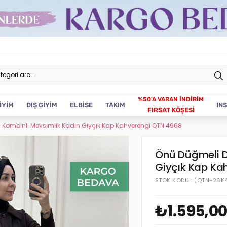
İYİM
DIŞ GİYİM
ELBİSE
TAKIM
IN
FIRSAT KÖŞESİ
i Kombinli Mevsimlik Kadın Giyçık Kap Kahverengi QTN 4968
Önü Düğmeli D
Giyçık Kap Ka
STOK KODU
(QTN-26K
₺1.595,0