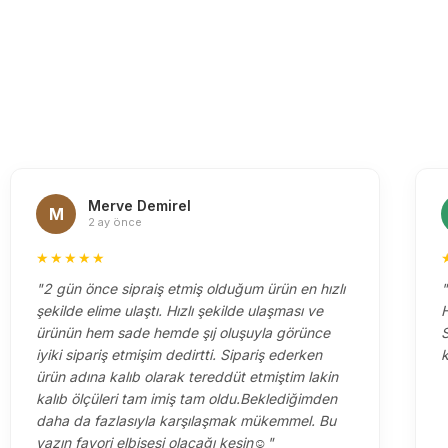
Merve Demirel
M
2 ay önce
★★★★★
"2 gün önce sipraiş etmiş olduğum ürün en hızlı
"
şekilde elime ulaştı. Hızlı şekilde ulaşması ve
H
ürünün hem sade hemde şıj oluşuyla görünce
S
iyiki sipariş etmişim dedirtti. Sipariş ederken
k
ürün adına kalıb olarak tereddüt etmiştim lakin
kalıb ölçüleri tam imiş tam oldu.Beklediğimden
daha da fazlasıyla karşılaşmak mükemmel. Bu
yazın favori elbisesi olacağı kesin☺️"