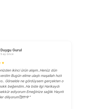
Duygu Gurul
Melis 
M
5 ay önce
5 ay ö
★★
★★★★★
enizden ikinci ürün alışım..Henüz dün
"Dün sipariş ve
dim Bugün elime ulaştı maşallah hızlı
için küçük bir
go.. Görselde ne gördüysem gerçekten o
❤️ kaliteli güz
ookk beğendim..Ha bide ilgi Harikaydı
diyebilirim ... 
şekkür ediyorum Emeğinize sağlık Hayırlı
oluşturabilirsin
ler diliyorum🥰🤲🌹"