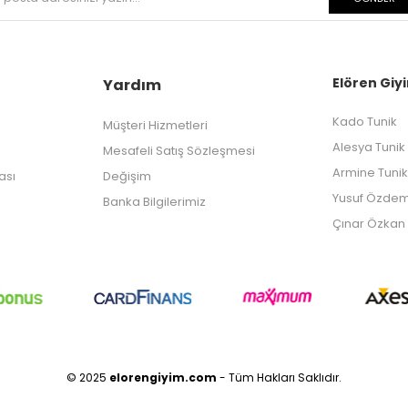
Elören Giyi
Yardım
Kado Tunik
Müşteri Hizmetleri
Alesya Tunik
Mesafeli Satış Sözleşmesi
Armine Tunik
kası
Değişim
Yusuf Özdem
Banka Bilgilerimiz
Çınar Özkan 
© 2025
elorengiyim.com
- Tüm Hakları Saklıdır.