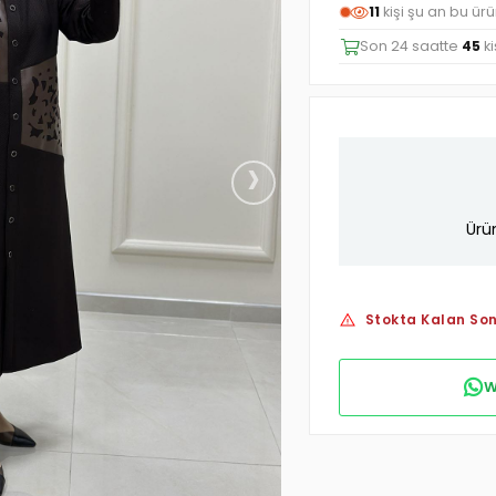
11
kişi şu an bu ür
Son 24 saatte
45
ki
›
Ürü
Stokta Kalan Son
W