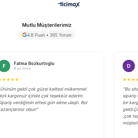
Mutlu Müşterilerimiz
4.8 Puan • 365 Yorum
Fatma Bozkurtoglu
F
D
8 ay önce
★★★★★
★★★
Ürünüm geldi çok güzel kalitesi mükemmel.
"Bu sit
ızlı kargonuz içinde çok teşekkür ederim.
sipariş ver
ipariş verdiğimin ertesi gün elime ulaştı. Bol
bir kar
azançlarınız olsun"
geldi.Ç
,çok te
müşteri