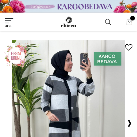
0
MENU
›