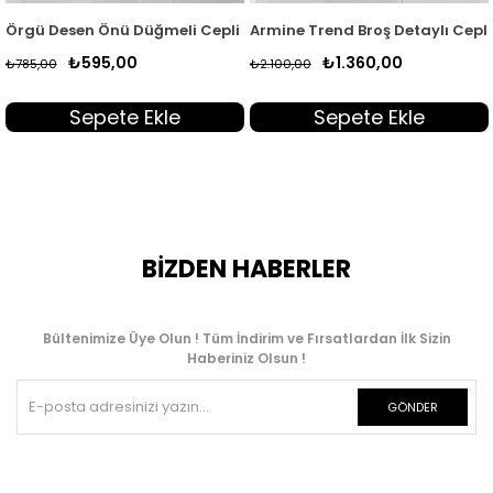
8
ırka Haki MLH 5024
Örgü Desen Önü Düğmeli Cepli Kadın Triko Hırka Kahverengi K
Armine Trend Broş Detaylı Cepl
₺595,00
₺1.360,00
₺785,00
₺2.100,00
Sepete Ekle
Sepete Ekle
BİZDEN HABERLER
Bültenimize Üye Olun ! Tüm İndirim ve Fırsatlardan İlk Sizin
Haberiniz Olsun !
GÖNDER