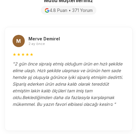
Mutlu Müşterilerimiz
4.8 Puan • 371 Yorum
Merve Demirel
M
2 ay önce
★★★★★
"2 gün önce sipraiş etmiş olduğum ürün en hızlı şekilde
elime ulaştı. Hızlı şekilde ulaşması ve ürünün hem sade
hemde şıj oluşuyla görünce iyiki sipariş etmişim dedirtti.
Sipariş ederken ürün adına kalıb olarak tereddüt
etmiştim lakin kalıb ölçüleri tam imiş tam
oldu.Beklediğimden daha da fazlasıyla karşılaşmak
mükemmel. Bu yazın favori elbisesi olacağı kesin☺️"