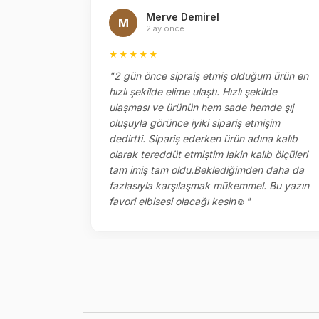
Merve Demirel
M
2 ay önce
★★★★★
el
"2 gün önce sipraiş etmiş olduğum ürün en
ok memnun
hızlı şekilde elime ulaştı. Hızlı şekilde
ketlemesi
ulaşması ve ürünün hem sade hemde şıj
oluşuyla görünce iyiki sipariş etmişim
dedirtti. Sipariş ederken ürün adına kalıb
olarak tereddüt etmiştim lakin kalıb ölçüleri
tam imiş tam oldu.Beklediğimden daha da
fazlasıyla karşılaşmak mükemmel. Bu yazın
favori elbisesi olacağı kesin☺️"