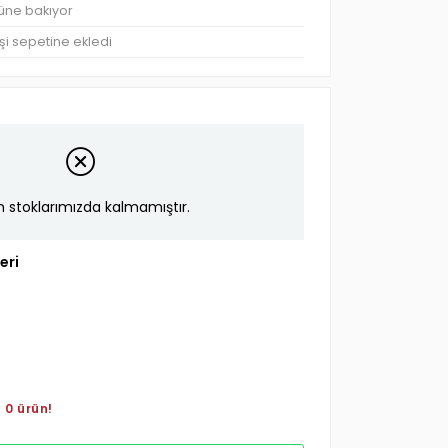
rüne bakıyor
şi sepetine ekledi
n stoklarımızda kalmamıştır.
eri
 0 ürün!