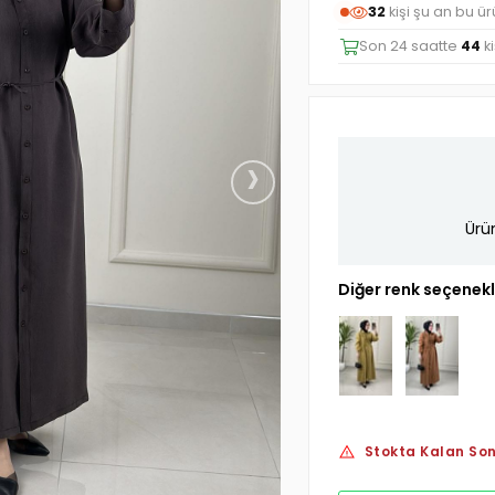
32
kişi şu an bu ü
Son 24 saatte
44
ki
›
Ürü
Diğer renk seçenekl
Stokta Kalan Son