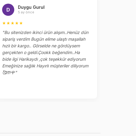
Duygu Gurul
Me
D
M
5 ay önce
5 
★★★★★
★★★★
"Bu sitenizden ikinci ürün alışım..Henüz dün
"Dün sipar
sipariş verdim Bugün elime ulaştı maşallah
alakaları 
hızlı bir kargo.. Görselde ne gördüysem
çok tşk ed
gerçekten o geldi.Çookk beğendim..Ha
yerler kalm
bide ilgi Harikaydı ,çok teşekkür ediyorum
ile sipariş
Emeğinize sağlık Hayırlı müşteriler diliyorum
🥰🤲🌹"