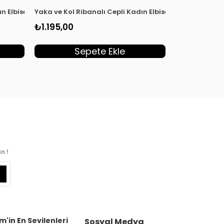
ın Elbise Siyah KADO 251292
Yaka ve Kol Ribanalı Cepli Kadın Elbise Haki KADO 251
Yaka ve Kol R
₺1.195,00
₺1.195,00
Sepete Ekle
S
n !
m'in En Sevilenleri
Sosyal Medya