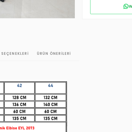
W
 SEÇENEKLERI
ÜRÜN ÖNERILERI