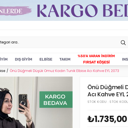
İYİM
DIŞ GİYİM
ELBİSE
TAKIM
IN
FIRSAT KÖŞESİ
bise
Önü Düğmeli Düşük Omuz Kadın Tunik Elbise Acı Kahve EYL 2073
Önü Düğmeli D
Acı Kahve EYL
STOK KODU
STOK KOD
₺1.735,00