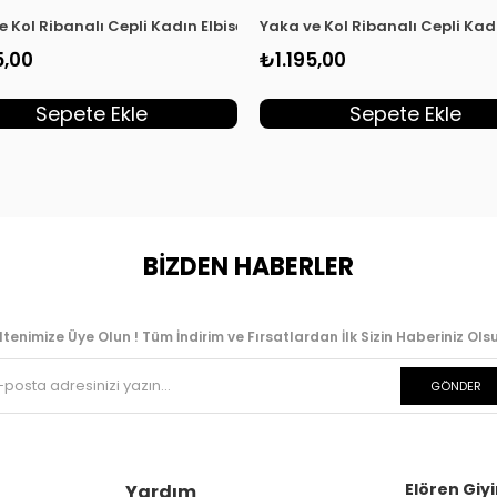
t KADO 251292
e Kol Ribanalı Cepli Kadın Elbise Mor KADO 251292
Yaka ve Kol Ribanalı Cepli Kad
5,00
₺1.195,00
Sepete Ekle
Sepete Ekle
BİZDEN HABERLER
ltenimize Üye Olun ! Tüm İndirim ve Fırsatlardan İlk Sizin Haberiniz Olsu
GÖNDER
Elören Giyi
Yardım