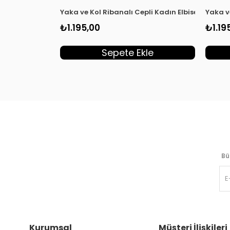
Yaka ve Kol Ribanalı Cepli Kadın Elbise Laciver
Yaka v
₺1.195,00
₺1.19
Sepete Ekle
Bü
Kurumsal
Müşteri İlişkileri