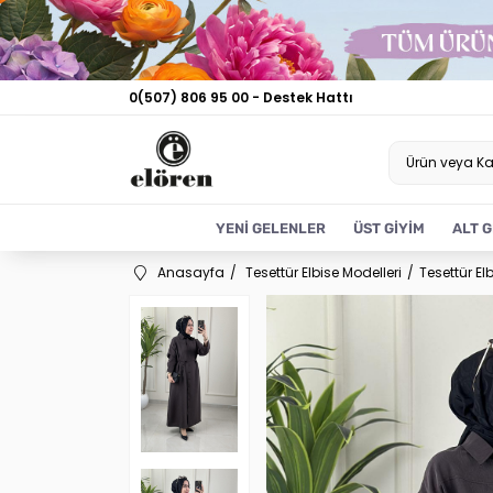
0(507) 806 95 00 - Destek Hattı
YENİ GELENLER
ÜST GİYİM
ALT G
Anasayfa
Tesettür Elbise Modelleri
Tesettür El