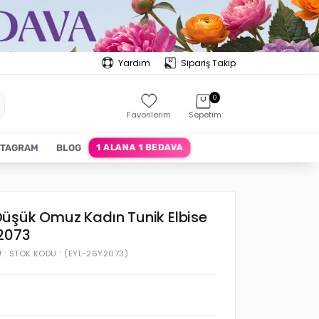
Yardım
Sipariş Takip
0
Favorilerim
Sepetim
1 ALANA 1 BEDAVA
STAGRAM
BLOG
üşük Omuz Kadın Tunik Elbise
 2073
U
STOK KODU
(EYL-26Y2073)