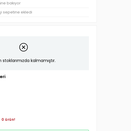
rüne bakıyor
şi sepetine ekledi
n stoklarımızda kalmamıştır.
eri
 0 ürün!