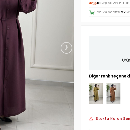
10
kişi şu an bu ü
Son 24 saatte
22
ki
›
Ürü
Diğer renk seçenekl
Stokta Kalan Son