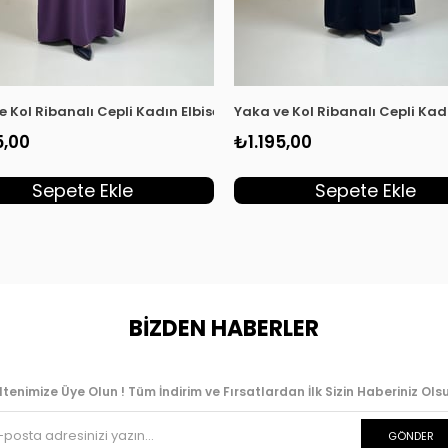
t KADO 251292
e Kol Ribanalı Cepli Kadın Elbise Mor KADO 251292
Yaka ve Kol Ribanalı Cepli Kad
5,00
₺1.195,00
Sepete Ekle
Sepete Ekle
BİZDEN HABERLER
ltenimize Üye Olun ! Tüm İndirim ve Fırsatlardan İlk Sizin Haberiniz Olsu
GÖNDER