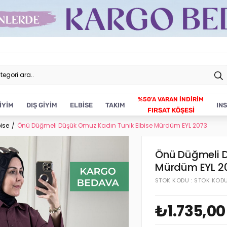
İYİM
DIŞ GİYİM
ELBİSE
TAKIM
IN
FIRSAT KÖŞESİ
bise
Önü Düğmeli Düşük Omuz Kadın Tunik Elbise Mürdüm EYL 2073
Önü Düğmeli D
Mürdüm EYL 2
STOK KODU
STOK KOD
₺1.735,00