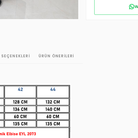
W
 SEÇENEKLERI
ÜRÜN ÖNERILERI