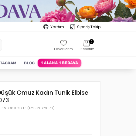
Yardım
Sipariş Takip
0
Favorilerim
Sepetim
1 ALANA 1 BEDAVA
STAGRAM
BLOG
üşük Omuz Kadın Tunik Elbise
073
U
STOK KODU
(EYL-26Y2073)