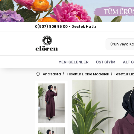
0(507) 806 95 00 - Destek Hattı
YENİ GELENLER
ÜST GİYİM
ALT G
Anasayfa
Tesettür Elbise Modelleri
Tesettür El