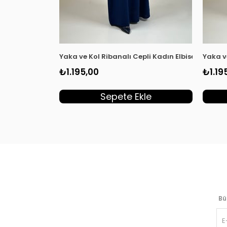
Yaka ve Kol Ribanalı Cepli Kadın Elbise Laciver
Yaka v
₺1.195,00
₺1.19
Sepete Ekle
Bü