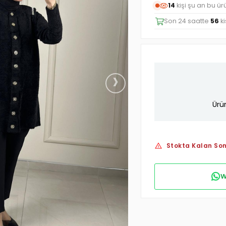
14
kişi şu an bu ü
Son 24 saatte
56
ki
›
Ürü
Stokta Kalan Son
W