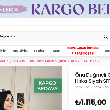
İYİM
DIŞ GİYİM
ELBİSE
TAKIM
IN
FIRSAT KÖŞESİ
Önü Düğmeli Omzu Taş Detaylı Kadın Angora Hırka Siyah SFF 145402
Önü Düğmeli O
Hırka Siyah SF
STOK KODU
STOK KOD
₺1.115,00