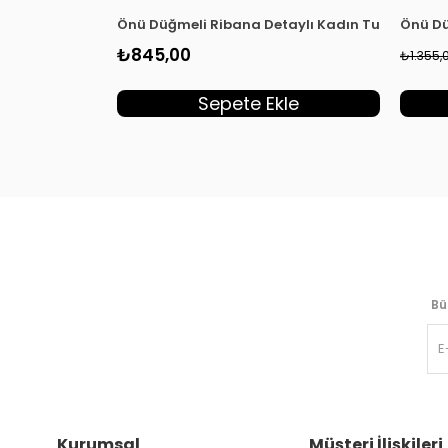
Önü Düğmeli Ribana Detaylı Kadın Tunik Hırka
Önü Dü
₺845,00
₺1.355,
Sepete Ekle
Bü
Kurumsal
Müşteri İlişkileri