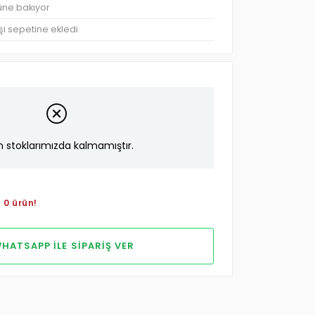
rüne bakıyor
şi sepetine ekledi
n stoklarımızda kalmamıştır.
 0 ürün!
HATSAPP ILE SIPARIŞ VER