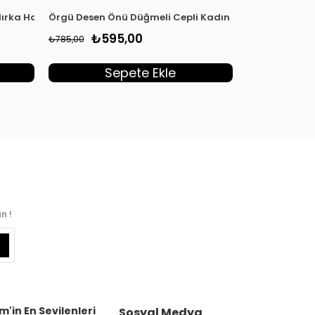
Hırka Haki MLH 5024
Örgü Desen Önü Düğmeli Cepli Kadın Triko Hırka Kah
Armine Trend 
₺595,00
₺1.
₺785,00
₺2.100,00
Sepete Ekle
S
n !
m'in En Sevilenleri
Sosyal Medya