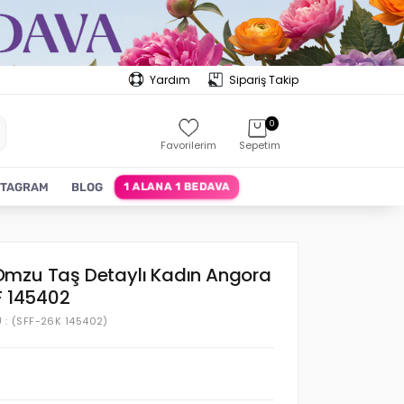
Yardım
Sipariş Takip
0
Favorilerim
Sepetim
1 ALANA 1 BEDAVA
STAGRAM
BLOG
mzu Taş Detaylı Kadın Angora
F 145402
U
(SFF-26K 145402)