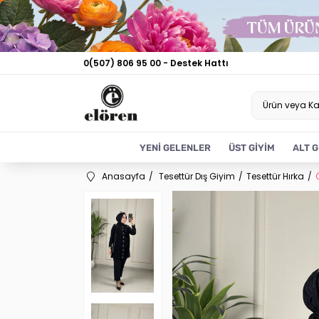
0(507) 806 95 00 - Destek Hattı
YENİ GELENLER
ÜST GİYİM
ALT G
Anasayfa
Tesettür Dış Giyim
Tesettür Hırka