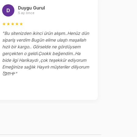
Duygu Gurul
Me
D
M
5 ay önce
5 
★★★★★
★★★★
"Bu sitenizden ikinci ürün alışım..Henüz dün
"Dün sipar
sipariş verdim Bugün elime ulaştı maşallah
alakaları 
hızlı bir kargo.. Görselde ne gördüysem
çok tşk ed
gerçekten o geldi.Çookk beğendim..Ha
yerler kalm
bide ilgi Harikaydı ,çok teşekkür ediyorum
ile sipariş
Emeğinize sağlık Hayırlı müşteriler diliyorum
🥰🤲🌹"