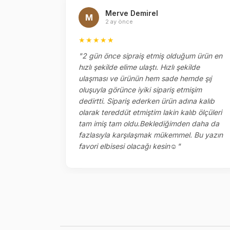
Merve Demirel
M
2 ay önce
★★★★★
el
"2 gün önce sipraiş etmiş olduğum ürün en
ok memnun
hızlı şekilde elime ulaştı. Hızlı şekilde
ketlemesi
ulaşması ve ürünün hem sade hemde şıj
oluşuyla görünce iyiki sipariş etmişim
dedirtti. Sipariş ederken ürün adına kalıb
olarak tereddüt etmiştim lakin kalıb ölçüleri
tam imiş tam oldu.Beklediğimden daha da
fazlasıyla karşılaşmak mükemmel. Bu yazın
favori elbisesi olacağı kesin☺️"