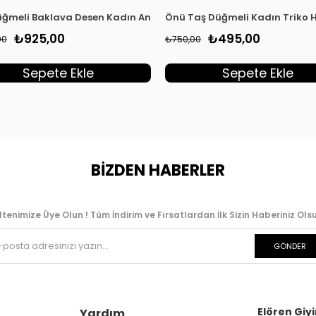
 Siyah KADO 257370
ğmeli Baklava Desen Kadın Angora Hırka Bej NFS 140588
Önü Taş Düğmeli Kadın Triko 
₺925,00
₺495,00
00
₺750,00
Sepete Ekle
Sepete Ekle
BİZDEN HABERLER
ltenimize Üye Olun ! Tüm İndirim ve Fırsatlardan İlk Sizin Haberiniz Olsu
GÖNDER
Elören Giyi
Yardım