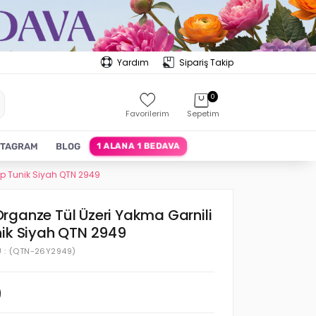
Yardım
Sipariş Takip
0
Favorilerim
Sepetim
1 ALANA 1 BEDAVA
STAGRAM
BLOG
ep Tunik Siyah QTN 2949
rganze Tül Üzeri Yakma Garnili
nik Siyah QTN 2949
U
(QTN-26Y2949)
0