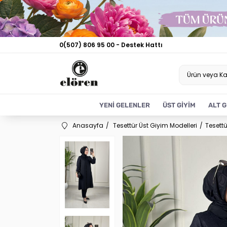
0(507) 806 95 00 - Destek Hattı
YENİ GELENLER
ÜST GİYİM
ALT G
Anasayfa
Tesettür Üst Giyim Modelleri
Tesettü