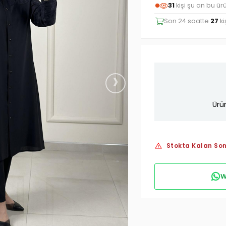
31
kişi şu an bu ür
Son 24 saatte
27
ki
›
Ürü
Stokta Kalan Son
W