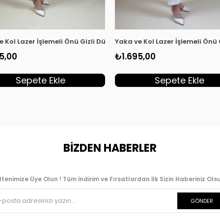
dın Tunik Haki KSR 2003
e Kol Lazer İşlemeli Önü Gizli Düğmeli Kadın Tunik Kırmızı KSR 20
Yaka ve Kol Lazer İşlemeli Önü
5,00
₺1.695,00
Sepete Ekle
Sepete Ekle
BİZDEN HABERLER
ltenimize Üye Olun ! Tüm İndirim ve Fırsatlardan İlk Sizin Haberiniz Olsu
GÖNDER