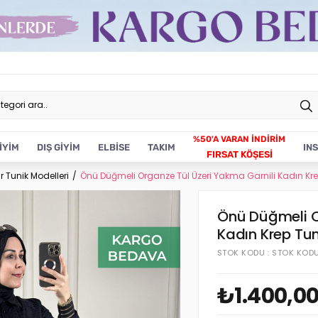
İYİM
DIŞ GİYİM
ELBİSE
TAKIM
IN
FIRSAT KÖŞESİ
r Tunik Modelleri
Önü Düğmeli Organze Tül Üzeri Yakma Garnili Kadın Kr
Önü Düğmeli O
Kadın Krep Tu
STOK KODU
STOK KOD
₺1.400,0