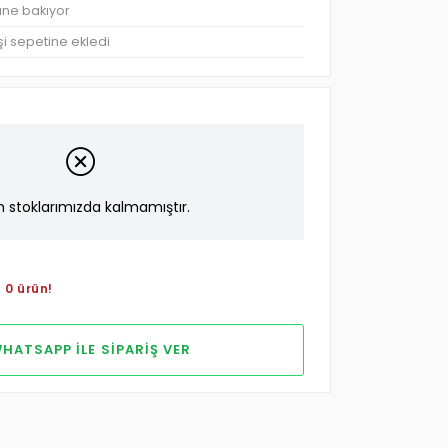
üne bakıyor
şi sepetine ekledi
n stoklarımızda kalmamıştır.
 0 ürün!
HATSAPP ILE SIPARIŞ VER