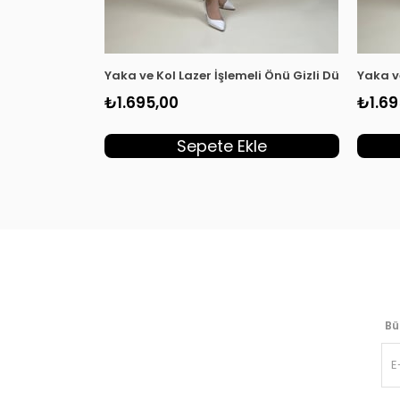
Yaka ve Kol Lazer İşlemeli Önü Gizli Düğmeli Ka
Yaka v
₺1.695,00
₺1.69
Sepete Ekle
Bü