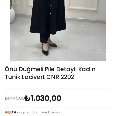
Önü Düğmeli Pile Detaylı Kadın
Tunik Lacivert CNR 2202
₺1.030,00
₺1.445,00
24
kişi şu an bu ürüne bakıyor