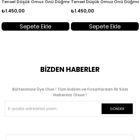
i Kadın Tunik Sarı MGZN 7351
Tensel Düşük Omuz Önü Düğmeli Kadın Tunik Pembe MGZN 7351
Tensel Düşük Omuz Önü Düğmeli
₺1.450,00
₺1.450,00
Sepete Ekle
Sepete Ekle
BİZDEN HABERLER
Bültenimize Üye Olun ! Tüm İndirim ve Fırsatlardan İlk Sizin
Haberiniz Olsun !
GÖNDER