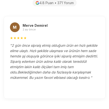
4.8 Puan • 371 Yorum
Merve Demirel
M
2 ay önce
★★★★★
"2 gün önce sipraiş etmiş olduğum ürün en hızlı şekilde
elime ulaştı. Hızlı şekilde ulaşması ve ürünün hem sade
hemde şıj oluşuyla görünce iyiki sipariş etmişim dedirtti.
Sipariş ederken ürün adına kalıb olarak tereddüt
etmiştim lakin kalıb ölçüleri tam imiş tam
oldu.Beklediğimden daha da fazlasıyla karşılaşmak
mükemmel. Bu yazın favori elbisesi olacağı kesin☺️"