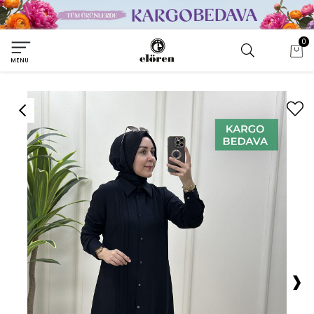
0
MENU
›