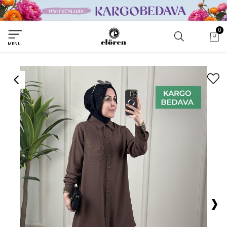
0
MENU
›