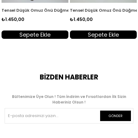
adın Tunik Ekru MGZN 7351
nsel Düşük Omuz Önü Düğmeli Kadın Tunik Sarı MGZN 7351
Tensel Düşük Omuz Önü Düğmeli K
Te
.450,00
₺1.450,00
₺1
Sepete Ekle
Sepete Ekle
BİZDEN HABERLER
Bültenimize Üye Olun ! Tüm İndirim ve Fırsatlardan İlk Sizin
Haberiniz Olsun !
GÖNDER