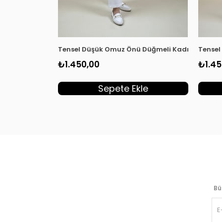
Tensel Düşük Omuz Önü Düğmeli Kadın Tunik Li
Tensel
₺1.450,00
₺1.45
Sepete Ekle
Bü