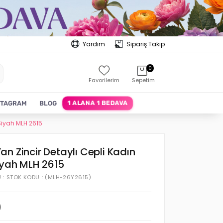
Yardım
Sipariş Takip
0
Favorilerim
Sepetim
1 ALANA 1 BEDAVA
STAGRAM
BLOG
Siyah MLH 2615
n Zincir Detaylı Cepli Kadın
iyah MLH 2615
U
STOK KODU
(MLH-26Y2615)
0