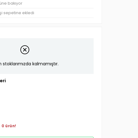
rüne bakıyor
şi sepetine ekledi
n stoklarımızda kalmamıştır.
eri
 0 ürün!