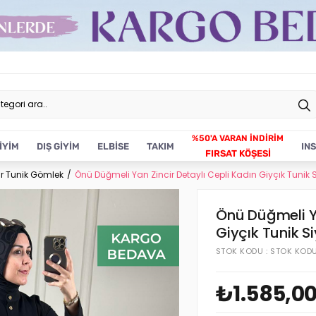
İYİM
DIŞ GİYİM
ELBİSE
TAKIM
IN
FIRSAT KÖŞESİ
ür Tunik Gömlek
Önü Düğmeli Yan Zincir Detaylı Cepli Kadın Giyçık Tunik 
Önü Düğmeli Ya
Giyçık Tunik S
STOK KODU
STOK KOD
₺1.585,0