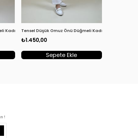
i Kadın Tunik Sarı MGZN 7351
Tensel Düşük Omuz Önü Düğmeli Kadın Tunik Pembe 
Tensel Düşük
₺1.450,00
₺1.450,00
Sepete Ekle
S
n !