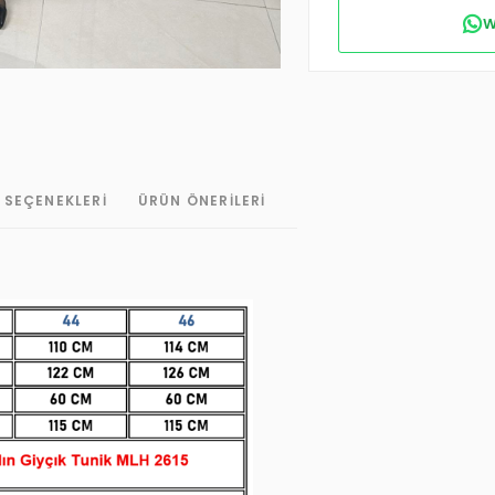
W
 SEÇENEKLERI
ÜRÜN ÖNERILERI