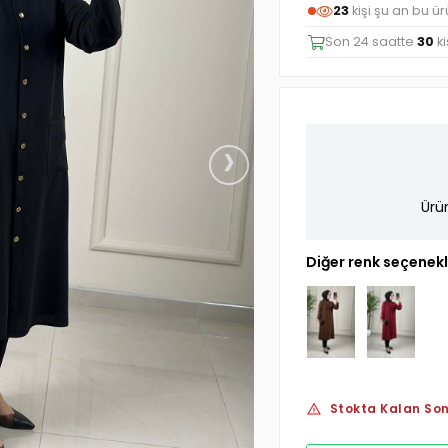
24
kişi şu an bu ü
Son 24 saatte
30
ki
›
Ürü
Diğer renk seçenekl
Stokta Kalan Son