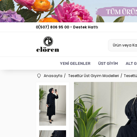
0(507) 806 95 00 - Destek Hattı
YENİ GELENLER
ÜST GİYİM
ALT G
Anasayfa
Tesettür Üst Giyim Modelleri
Tesett