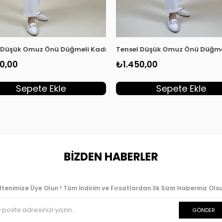
la MGZN 7351
 Düşük Omuz Önü Düğmeli Kadın Tunik Ekru MGZN 7351
Tensel Düşük Omuz Önü Düğmel
0,00
₺1.450,00
Sepete Ekle
Sepete Ekle
BİZDEN HABERLER
ltenimize Üye Olun ! Tüm İndirim ve Fırsatlardan İlk Sizin Haberiniz Olsu
GÖNDER