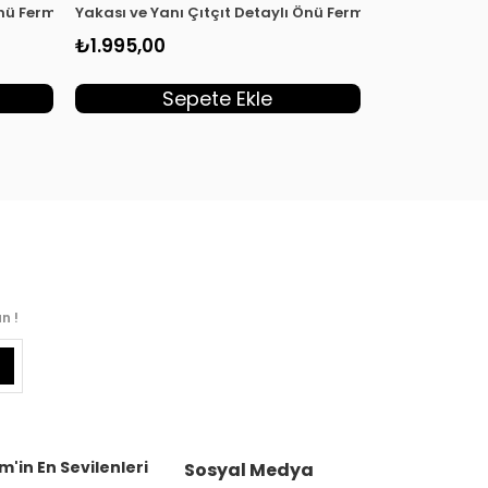
Önü Fermuarlı Kadın Giyçık Kap Siyah EYL 2032
Yakası ve Yanı Çıtçıt Detaylı Önü Fermuarlı Kadın Giyç
Yakası ve Yan
₺1.995,00
₺1.995,00
Sepete Ekle
S
n !
m'in En Sevilenleri
Sosyal Medya