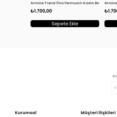
Armine Trend Önü Fermuarlı Kadın Bomber Giyç
Armine
₺1.700,00
₺1.70
Sepete Ekle
Bü
Kurumsal
Müşteri İlişkileri