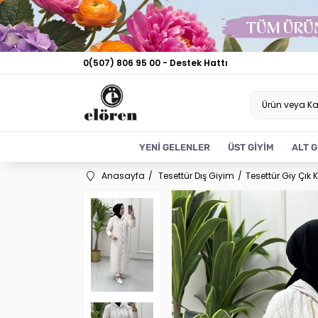
0(507) 806 95 00 - Destek Hattı
YENİ GELENLER
ÜST GİYİM
ALT G
Anasayfa
Tesettür Dış Giyim
Tesettür Giy Çık 