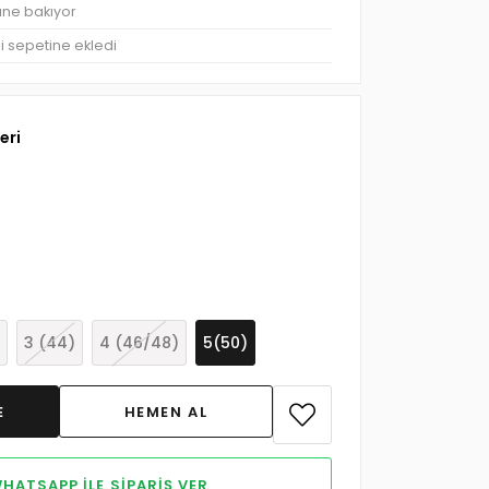
üne bakıyor
şi sepetine ekledi
eri
3 (44)
4 (46/48)
5(50)
HATSAPP ILE SIPARIŞ VER