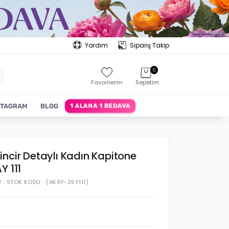
Yardım
Sipariş Takip
0
Favorilerim
Sepetim
1 ALANA 1 BEDAVA
STAGRAM
BLOG
ncir Detaylı Kadın Kapitone
Y 111
U
STOK KODU
(AKAY-25Y111)