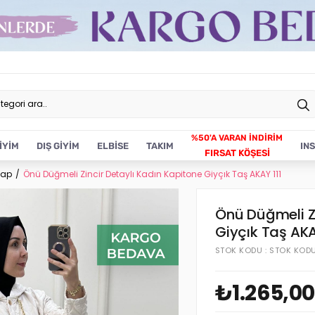
İYİM
DIŞ GİYİM
ELBİSE
TAKIM
IN
FIRSAT KÖŞESİ
Kap
Önü Düğmeli Zincir Detaylı Kadın Kapitone Giyçık Taş AKAY 111
Önü Düğmeli Zi
Giyçık Taş AKA
STOK KODU
STOK KOD
₺1.265,00