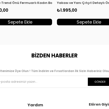
ık Lacivert ARM 553
 Trend Önü Fermuarlı Kadın Bomber Giyçık Haki ARM 553
Yakası ve Yanı Çıtçıt Detaylı 
0,00
₺1.995,00
Sepete Ekle
Sepete Ekle
BİZDEN HABERLER
ltenimize Üye Olun ! Tüm İndirim ve Fırsatlardan İlk Sizin Haberiniz Olsu
GÖNDER
Elören Giyi
Yardım