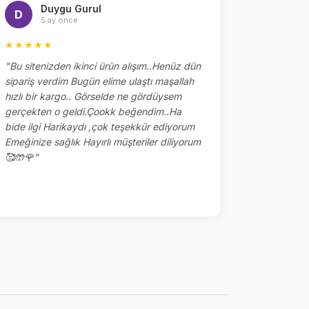
Duygu Gurul
Me
D
M
5 ay önce
5 
★★★★★
★★★★
"Bu sitenizden ikinci ürün alışım..Henüz dün
"Dün sipar
sipariş verdim Bugün elime ulaştı maşallah
alakaları 
hızlı bir kargo.. Görselde ne gördüysem
çok tşk ed
gerçekten o geldi.Çookk beğendim..Ha
yerler kalm
bide ilgi Harikaydı ,çok teşekkür ediyorum
ile sipariş
Emeğinize sağlık Hayırlı müşteriler diliyorum
🥰🤲🌹"