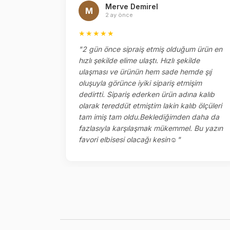
Merve Demirel
M
2 ay önce
★★★★★
el
"2 gün önce sipraiş etmiş olduğum ürün en
ok memnun
hızlı şekilde elime ulaştı. Hızlı şekilde
ketlemesi
ulaşması ve ürünün hem sade hemde şıj
oluşuyla görünce iyiki sipariş etmişim
dedirtti. Sipariş ederken ürün adına kalıb
olarak tereddüt etmiştim lakin kalıb ölçüleri
tam imiş tam oldu.Beklediğimden daha da
fazlasıyla karşılaşmak mükemmel. Bu yazın
favori elbisesi olacağı kesin☺️"