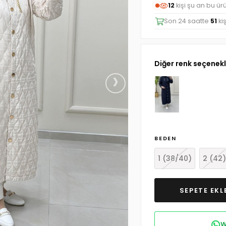
12
kişi şu an bu ür
Son 24 saatte
51
ki
Diğer renk seçenekl
›
BEDEN
1 (38/40)
2 (42)
W