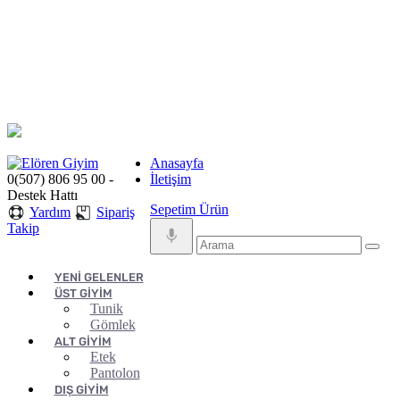
Anasayfa
0(507) 806 95 00 -
İletişim
Destek Hattı
Sepetim
Ürün
Yardım
Sipariş
Takip
YENİ GELENLER
ÜST GİYİM
Tunik
Gömlek
ALT GİYİM
Etek
Pantolon
DIŞ GİYİM