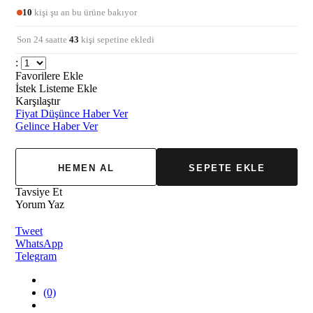
10
kişi şu an bu ürüne bakıyor
Son 24 saatte
43
kişi sepetine ekledi
:
Favorilere Ekle
İstek Listeme Ekle
Karşılaştır
Fiyat Düşünce Haber Ver
Gelince Haber Ver
Tavsiye Et
Yorum Yaz
Tweet
WhatsApp
Telegram
(0)