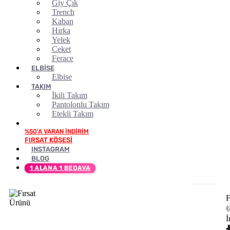
Giy Çık
Trench
Kaban
Hırka
Yelek
Ceket
Ferace
ELBİSE
Elbise
TAKIM
İkili Takım
Pantolonlu Takım
Etekli Takım
FIRSAT KÖŞESİ
INSTAGRAM
BLOG
1 ALANA 1 BEDAVA
F
₺
İ