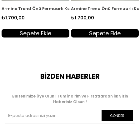
9
er Giyçık Haki MSE 4049
apak Cep Görünümlü Kadın Bomber Giyçık Siyah MSE 4049
Armine Trend Önü Fermuarlı Kadın Bomber Giyçık Lacivert ARM
Armine Trend Önü Fermuarlı Ka
₺1.700,00
₺1.700,00
Sepete Ekle
Sepete Ekle
BİZDEN HABERLER
Bültenimize Üye Olun ! Tüm İndirim ve Fırsatlardan İlk Sizin
Haberiniz Olsun !
GÖNDER