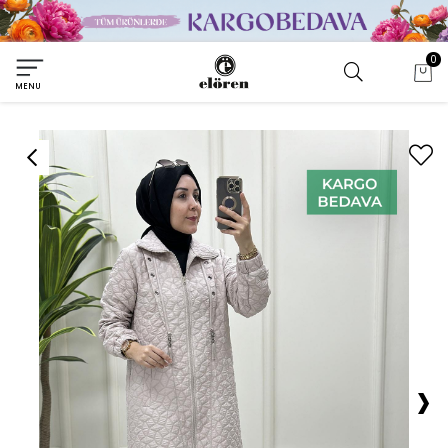
0
MENU
›