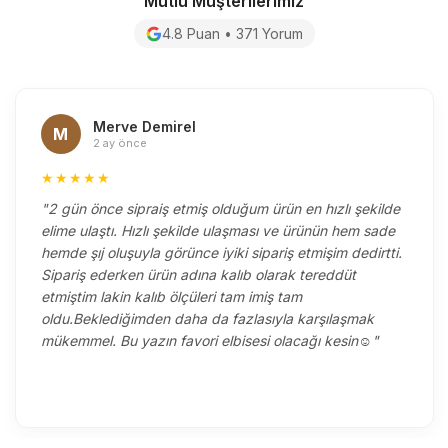
Mutlu Müşterilerimiz
4.8 Puan • 371 Yorum
Merve Demirel
M
2 ay önce
★★★★★
"2 gün önce sipraiş etmiş olduğum ürün en hızlı şekilde
elime ulaştı. Hızlı şekilde ulaşması ve ürünün hem sade
hemde şıj oluşuyla görünce iyiki sipariş etmişim dedirtti.
Sipariş ederken ürün adına kalıb olarak tereddüt
etmiştim lakin kalıb ölçüleri tam imiş tam
oldu.Beklediğimden daha da fazlasıyla karşılaşmak
mükemmel. Bu yazın favori elbisesi olacağı kesin☺️"